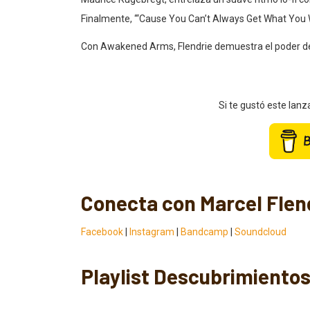
Maurice Rugebregt, entrelaza un suave ritmo lo-fi c
Finalmente, “‘Cause You Can’t Always Get What You 
Con Awakened Arms, Flendrie demuestra el poder de 
Si te gustó este lan
Conecta con Marcel Flen
Facebook
|
Instagram
|
Bandcamp
|
Soundcloud
Playlist Descubrimientos