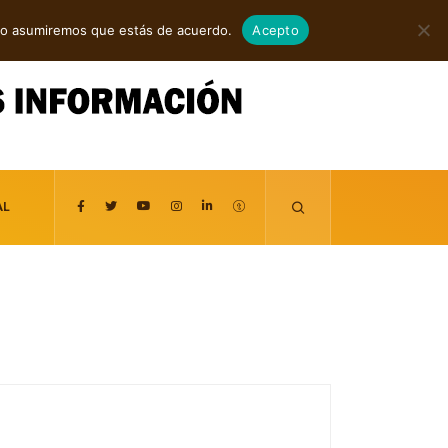
agosto 7, 2026
itio asumiremos que estás de acuerdo.
Acepto
AL