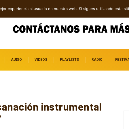
dependientes por descubrir
jor experiencia al usuario en nuestra web. Si sigues utilizando este s
AUDIO
VIDEOS
PLAYLISTS
RADIO
FESTIV
 sanación instrumental
”