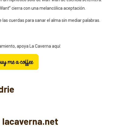
on un hipnótico solo de wah-wah de esencia setentera.
Want” cierra con una melancólica aceptación.
las cuerdas para sanar el alma sin mediar palabras.
zamiento, apoya La Caverna aquí:
drie
 lacaverna.net