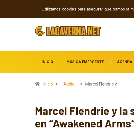
Rock, folk e indie: cuatro estrenos in
TENDENCIAS
Utilizamos cookies para asegurar que damos la me
INICIO
MÚSICA EMERGENTE
AGENDA
Inicio
Audio
Marcel Flendrie y…
Marcel Flendrie y la
en “Awakened Arms