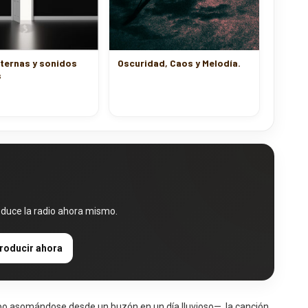
ternas y sonidos
Oscuridad, Caos y Melodía.
s
oduce la radio ahora mismo.
roducir ahora
po asomándose desde un buzón en un día lluvioso—, la canción