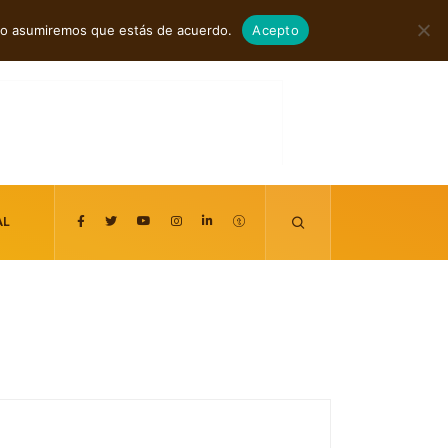
agosto 7, 2026
itio asumiremos que estás de acuerdo.
Acepto
AL