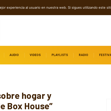
 independientes destacados
jor experiencia al usuario en nuestra web. Si sigues utilizando este s
AUDIO
VIDEOS
PLAYLISTS
RADIO
FESTIV
sobre hogar y
le Box House”