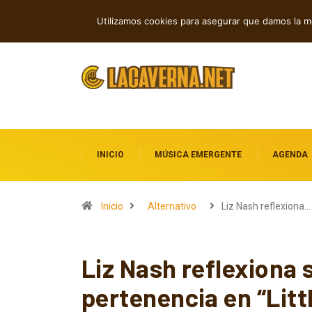
Indie, rap y pop: cuatro lanzamientos
TENDENCIAS
Utilizamos cookies para asegurar que damos la me
INICIO
MÚSICA EMERGENTE
AGENDA
Inicio
Alternativo
Liz Nash reflexiona…
Liz Nash reflexiona 
pertenencia en “Litt