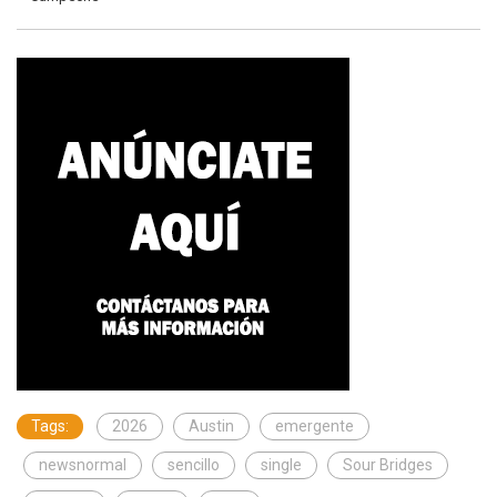
Tags:
2026
Austin
emergente
newsnormal
sencillo
single
Sour Bridges