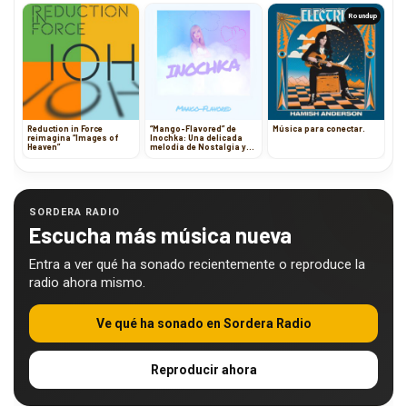
Roundup
Reduction in Force
“Mango-Flavored” de
Música para conectar.
reimagina “Images of
Inochka: Una delicada
Heaven”
melodía de Nostalgia y
Amor
SORDERA RADIO
Escucha más música nueva
Entra a ver qué ha sonado recientemente o reproduce la
radio ahora mismo.
Ve qué ha sonado en Sordera Radio
Reproducir ahora