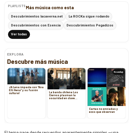
PLAYLISTS
Más música como esta
Descubrimientos lacaverna.net
La ROCKa sigue rodando
Descubrimientos con Esencia
Descubrimientos Pegadizos
Ver todas
EXPLORA
Descubre más música
Roundup
JA Lena impacta con “Ana
Elli Hena” y su fusión
La banda chilena Los
cultural
Ciervos plasman la
oscuridad en clave
acústica en Sesión Elena
Blanco
Cartas no enviadas y
ecos que observan
El tema nace desde recuerdos aparentemente simples —una