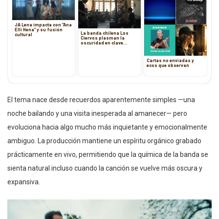
JA Lena impacta con “Ana
Elli Hena” y su fusión
La banda chilena Los
cultural
Ciervos plasman la
oscuridad en clave
acústica en Sesión Elena
Blanco
Cartas no enviadas y
ecos que observan
El tema nace desde recuerdos aparentemente simples —una
noche bailando y una visita inesperada al amanecer— pero
evoluciona hacia algo mucho más inquietante y emocionalmente
ambiguo. La producción mantiene un espíritu orgánico grabado
prácticamente en vivo, permitiendo que la química de la banda se
sienta natural incluso cuando la canción se vuelve más oscura y
expansiva.