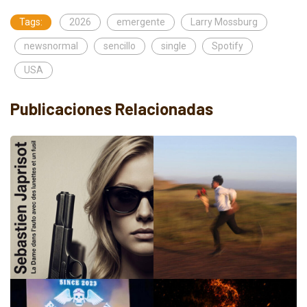
Tags:
2026
emergente
Larry Mossburg
newsnormal
sencillo
single
Spotify
USA
Publicaciones Relacionadas