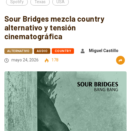
Spotify
Texas
USA
Sour Bridges mezcla country
alternativo y tensión
cinematográfica
Miguel Castillo
ALTERNATIVO
AUDIO
COUNTRY
mayo 24, 2026
178