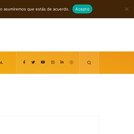
agosto 7, 2026
itio asumiremos que estás de acuerdo.
Acepto
AL