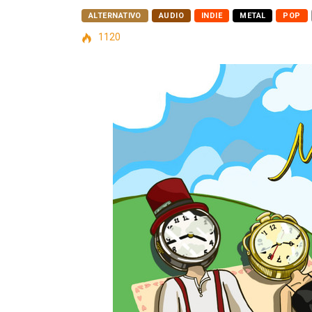
ALTERNATIVO
AUDIO
INDIE
METAL
POP
1120