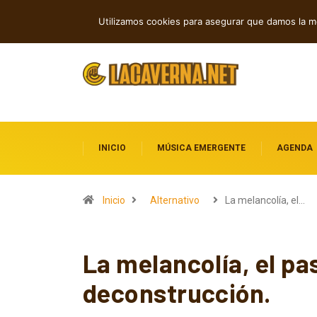
Rock, folk e indie: cuatro estrenos in
TENDENCIAS
Utilizamos cookies para asegurar que damos la me
INICIO
MÚSICA EMERGENTE
AGENDA
Inicio
Alternativo
La melancolía, el…
La melancolía, el pa
deconstrucción.