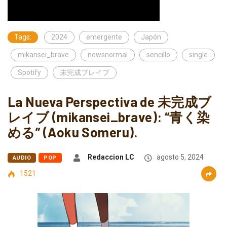
Tags:
2024
emergente
Japón
mikansei_brave
newsnormal
sencillo
single
Spotify
未完成ブレイブ
La Nueva Perspectiva de 未完成ブ
レイブ (mikansei_brave): “青く染
める” (Aoku Someru).
Redaccion LC
agosto 5, 2024
AUDIO
POP
1521