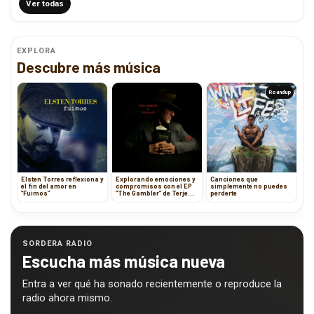
Ver todas
EXPLORA
Descubre más música
Roundup
Elsten Torres reflexiona y
Explorando emociones y
Canciones que
el fin del amor en
compromisos con el EP
simplemente no puedes
“Fuimos”
“The Gambler” de Terje
perderte
Gravdal
SORDERA RADIO
Escucha más música nueva
Entra a ver qué ha sonado recientemente o reproduce la
radio ahora mismo.