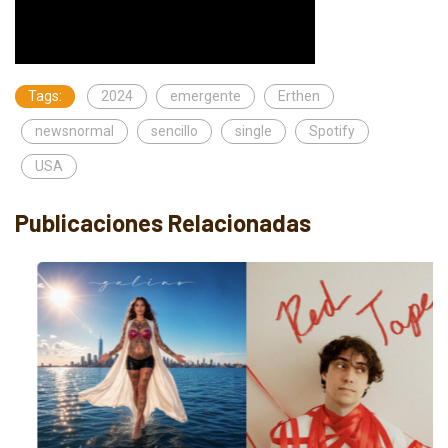
Tags:
2024
emergente
Erthen
newsnormal
sencillo
single
Spotify
USA
Publicaciones Relacionadas