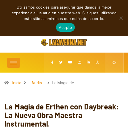
Utilizamos cookies para asegurar que damos la mejor
TENDENCIAS
experiencia al usuario en nuestra web. Si sigues utilizando
Rock, folk e indie: cuatro estrenos independientes por descubrir
este sitio asumiremos que estás de acuerdo.
agosto 7, 2026
Acepto
Inicio
Audio
La Magia de…
La Magia de Erthen con Daybreak:
La Nueva Obra Maestra
Instrumental.