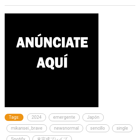
Tags:
2024
emergente
Japón
mikansei_brave
newsnormal
sencillo
single
Spotify
未完成ブレイブ