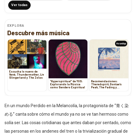
Ver todas
EXPLORA
Descubre más música
Roundup
Escucha lo nuevo de
Venè, Thundermother, Liv
Slingerland y The Zolas
“Hyperspiritual” de YUS:
Recomendaciones:
Explorando la Música
Theredspirit, Dontae’s
como Sendero Espiritual
Peak, The Fading y
Timecop1983
En un mundo Perdido en la Melancolía, la protagonista de “青く染
める” canta sobre cómo el mundo ya no se ve tan hermoso como
solía ser. Las cosas cotidianas que antes daban por sentado, como
las personas en los andenes del tren o la trivialización gradual de