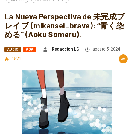
La Nueva Perspectiva de 未完成ブ
レイブ (mikansei_brave): “青く染
める” (Aoku Someru).
Redaccion LC
agosto 5, 2024
AUDIO
POP
1521