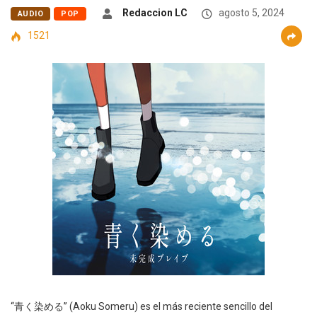
Redaccion LC
agosto 5, 2024
AUDIO
POP
1521
“青く染める” (Aoku Someru) es el más reciente sencillo del