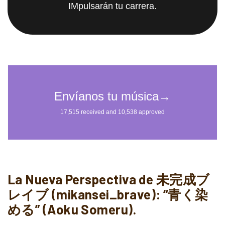
IMpulsarán tu carrera.
La Nueva Perspectiva de 未完成ブ
レイブ (mikansei_brave): “青く染
める” (Aoku Someru).