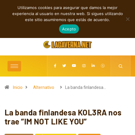
Utilizamos cookies para asegurar que damos la mejor
TENDENCIAS
experiencia al usuario en nuestra web. Si sigues utilizando
Shaven Primates: Un estallido de Hard Rock contra el control digital
este sitio asumiremos que estás de acuerdo.
agosto 7, 2026
Acepto
Inicio
Alternativo
La banda finlandesa…
La banda finlandesa KOL3RA nos
trae ”IM NOT LIKE YOU”