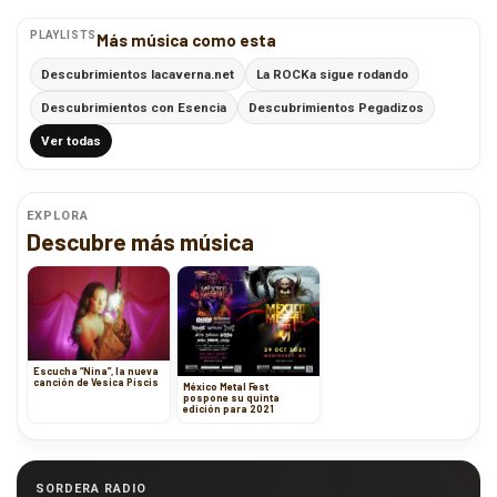
PLAYLISTS
Más música como esta
Descubrimientos lacaverna.net
La ROCKa sigue rodando
Descubrimientos con Esencia
Descubrimientos Pegadizos
Ver todas
EXPLORA
Descubre más música
Escucha “Nina”, la nueva
canción de Vesica Piscis
México Metal Fest
pospone su quinta
edición para 2021
SORDERA RADIO