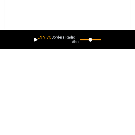
EN VIVO
Sordera Radio
Ahora suena
PLAYLISTS
Más música como esta
Descubrimientos lacaverna.net
Descubrimientos con Esencia
Descubrimientos Pegadizos
La ROCKa sigue rodando
Ver todas
EXPLORA
Descubre más música