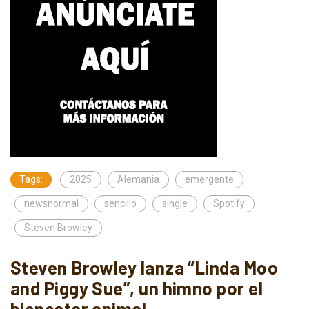
Tags:
2025
Alemania
emergente
newsnormal
sencillo
single
Spotify
Steven Browley
Steven Browley lanza “Linda Moo
and Piggy Sue”, un himno por el
bienestar animal