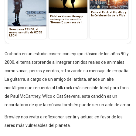
Entre el Rock, el Hip-Hop y
la Celebración de la Vida
Rick Lee Vinson Group y
su inspirador sencillo
“Normal”, que nace de la
adversidad
Se estrena TEMOR, el
nuevo sencillo de OZ DE
LEÓN
Grabado en un estudio casero con equipo clásico de los años 90 y
2000, el tema sorprende al integrar sonidos reales de animales
como vacas, perros y cerdos, reforzando su mensaje de empatía.
La guitarra, a cargo de un amigo del artista, añade un aire
nostálgico que recuerda al folk rock más sensible. Ideal para fans
de Paul McCartney, Wilco o Cat Stevens, esta canción es un
recordatorio de que la música también puede ser un acto de amor.
Browley nos invita a reflexionar, sentir y actuar, en favor de los
seres más vulnerables del planeta.