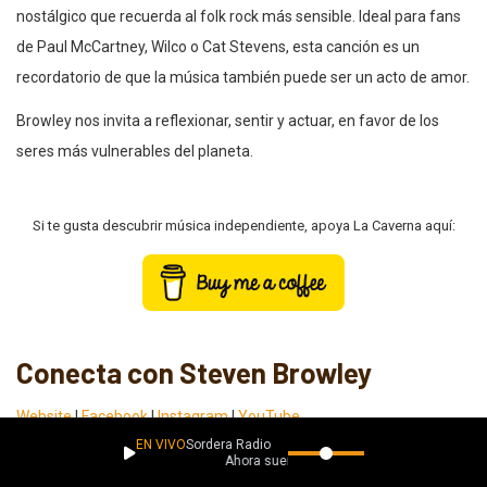
nostálgico que recuerda al folk rock más sensible. Ideal para fans
de Paul McCartney, Wilco o Cat Stevens, esta canción es un
recordatorio de que la música también puede ser un acto de amor.
Browley nos invita a reflexionar, sentir y actuar, en favor de los
seres más vulnerables del planeta.
Si te gusta descubrir música independiente, apoya La Caverna aquí:
Conecta con Steven Browley
Website
|
Facebook
|
Instagram
|
YouTube
EN VIVO
Sordera Radio
Playlist Descubrimientos
Ahora suena