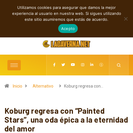
Utilizamos cookies para asegurar que damos la mejor
TENDENCIAS
experiencia al usuario en nuestra web. Si sigues utilizando
M3TIN presenta “Nuestra Historia Acabó” en español
este sitio asumiremos que estás de acuerdo.
agosto 6, 2026
Acepto
Inicio
Alternativo
Koburg regresa con…
Koburg regresa con “Painted
Stars”, una oda épica a la eternidad
del amor