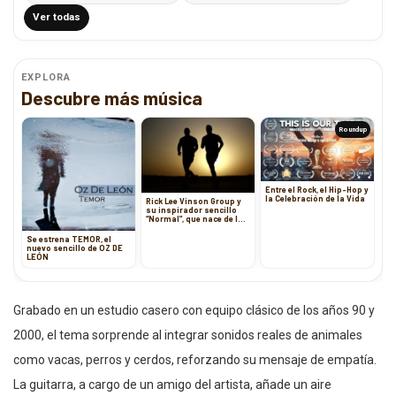
Ver todas
EXPLORA
Descubre más música
Roundup
Entre el Rock, el Hip-Hop y
la Celebración de la Vida
Rick Lee Vinson Group y
su inspirador sencillo
“Normal”, que nace de la
adversidad
Se estrena TEMOR, el
nuevo sencillo de OZ DE
LEÓN
Grabado en un estudio casero con equipo clásico de los años 90 y
2000, el tema sorprende al integrar sonidos reales de animales
como vacas, perros y cerdos, reforzando su mensaje de empatía.
La guitarra, a cargo de un amigo del artista, añade un aire