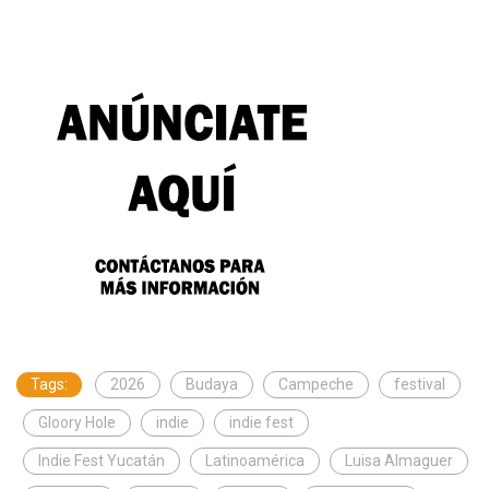
Tags:
2026
Budaya
Campeche
festival
Gloory Hole
indie
indie fest
Indie Fest Yucatán
Latinoamérica
Luisa Almaguer