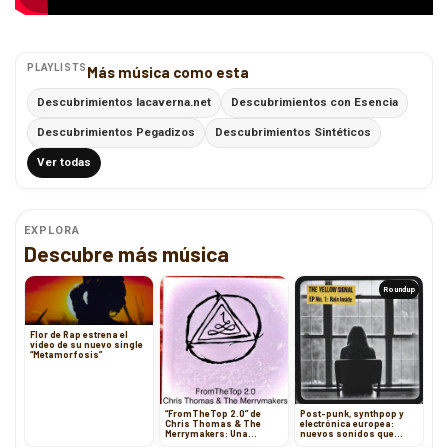
PLAYLISTS
Más música como esta
Descubrimientos lacaverna.net
Descubrimientos con Esencia
Descubrimientos Pegadizos
Descubrimientos Sintéticos
Ver todas
EXPLORA
Descubre más música
Roundup
Flor de Rap estrena el
video de su nuevo single
“Metamorfosis”
“FromTheTop 2.0” de
Post-punk, synthpop y
Chris Thomas & The
electrónica europea:
Merrymakers: Una
nuevos sonidos que
montaña rusa sonora
rompen moldes