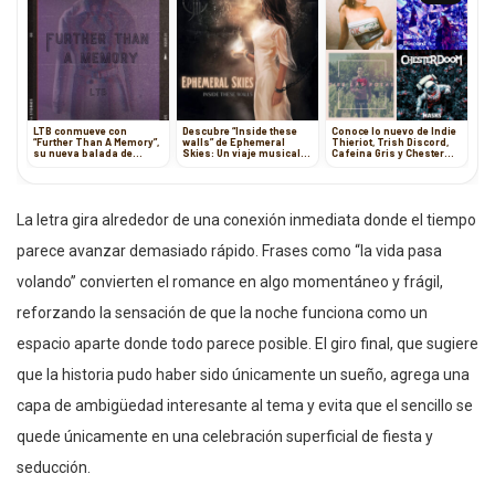
LTB conmueve con
Descubre “Inside these
Conoce lo nuevo de Indie
“Further Than A Memory”,
walls” de Ephemeral
Thieriot, Trish Discord,
su nueva balada de
Skies: Un viaje musical
Cafeína Gris y Chester
desamor y nostalgia
progresivo y
Doom
cinematográfico
La letra gira alrededor de una conexión inmediata donde el tiempo
parece avanzar demasiado rápido. Frases como “la vida pasa
volando” convierten el romance en algo momentáneo y frágil,
reforzando la sensación de que la noche funciona como un
espacio aparte donde todo parece posible. El giro final, que sugiere
que la historia pudo haber sido únicamente un sueño, agrega una
capa de ambigüedad interesante al tema y evita que el sencillo se
quede únicamente en una celebración superficial de fiesta y
seducción.