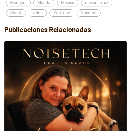
Mengers
Mérida
México
newsnormal
Shook
video
YouTube
Yucatán
Publicaciones Relacionadas