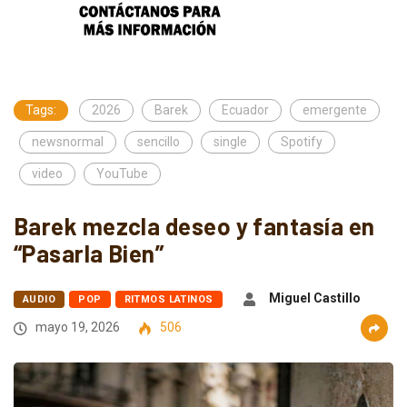
Tags:
2026
Barek
Ecuador
emergente
newsnormal
sencillo
single
Spotify
video
YouTube
Barek mezcla deseo y fantasía en
“Pasarla Bien”
Miguel Castillo
AUDIO
POP
RITMOS LATINOS
mayo 19, 2026
506