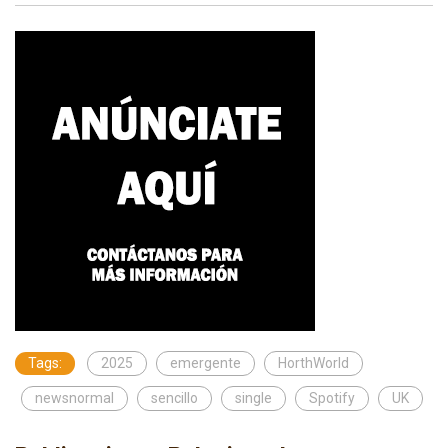
Tags:
2025
emergente
HorthWorld
newsnormal
sencillo
single
Spotify
UK