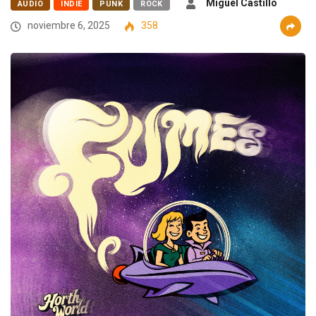
Miguel Castillo
AUDIO
INDIE
PUNK
ROCK
noviembre 6, 2025
358