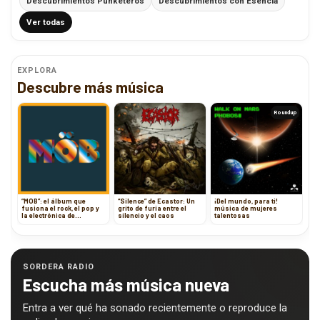
Descubrimientos Punketeros
Descubrimientos con Esencia
Ver todas
EXPLORA
Descubre más música
Roundup
“MÖB”: el álbum que
“Silence” de Ecastor: Un
¡Del mundo, para ti!
fusiona el rock, el pop y
grito de furia entre el
música de mujeres
la electrónica de
silencio y el caos
talentosas
Scoobert Doobert
SORDERA RADIO
Escucha más música nueva
Entra a ver qué ha sonado recientemente o reproduce la