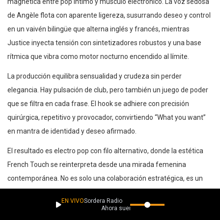
magnética entre pop íntimo y músculo electrónico. La voz sedosa
de Angèle flota con aparente ligereza, susurrando deseo y control
en un vaivén bilingüe que alterna inglés y francés, mientras
Justice inyecta tensión con sintetizadores robustos y una base
rítmica que vibra como motor nocturno encendido al límite.
La producción equilibra sensualidad y crudeza sin perder
elegancia. Hay pulsación de club, pero también un juego de poder
que se filtra en cada frase. El hook se adhiere con precisión
quirúrgica, repetitivo y provocador, convirtiendo “What you want”
en mantra de identidad y deseo afirmado.
El resultado es electro pop con filo alternativo, donde la estética
French Touch se reinterpreta desde una mirada femenina
contemporánea. No es solo una colaboración estratégica, es un
diálogo sonoro donde ambos universos se potencian. “What You
EN VIVO
Sordera Radio
Want” suena a noche eléctrica, a independencia y a control
Ahora suena
absoluto del propio ritmo.