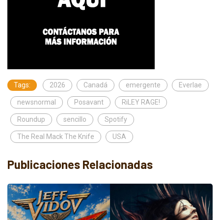
Tags:
2026
Canadá
emergente
Everlae
newsnormal
Posavant
RiLEY RAGE!
Roundup
sencillo
Spotify
The Real Mack The Knife
USA
Publicaciones Relacionadas