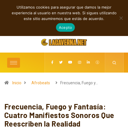
Utilizamos cookies para asegurar que damos la mejor
TENDENCIAS
experiencia al usuario en nuestra web. Si sigues utilizando
Cuatro lanzamientos independientes entre introspección y fuerza
este sitio asumiremos que estás de acuerdo.
agosto 6, 2026
Acepto
Inicio
Afrobeats
Frecuencia, Fuego y…
Frecuencia, Fuego y Fantasía:
Cuatro Manifiestos Sonoros Que
Reescriben la Realidad