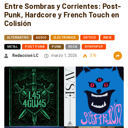
Entre Sombras y Corrientes: Post-
Punk, Hardcore y French Touch en
Colisión
ALTERNATIVO
AUDIO
ELECTRÓNICA
GÓTICO
INDIE
METAL
POST PUNK
PUNK
ROCK
SYNTHPOP
Redaccion LC
marzo 1, 2026
376