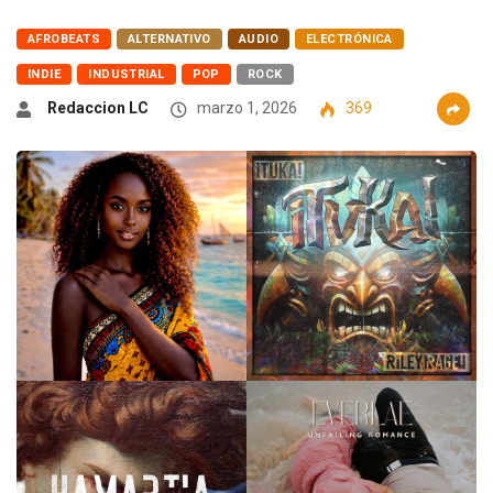
AFROBEATS
ALTERNATIVO
AUDIO
ELECTRÓNICA
INDIE
INDUSTRIAL
POP
ROCK
Redaccion LC
marzo 1, 2026
369