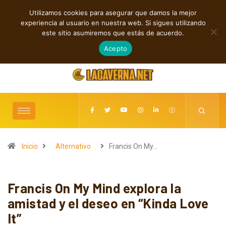
Utilizamos cookies para asegurar que damos la mejor
TENDENCIAS
experiencia al usuario en nuestra web. Si sigues utilizando
Shaven Primates: Un estallido de Hard Rock contra el control digital
este sitio asumiremos que estás de acuerdo.
agosto 8, 2026
Acepto
Inicio
Alternativo
Francis On My…
Francis On My Mind explora la
amistad y el deseo en “Kinda Love
It”