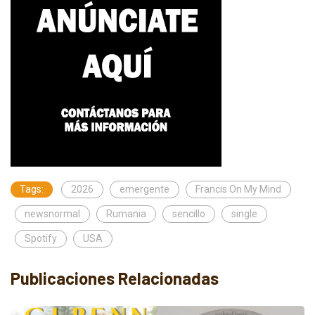
Tags:
2026
emergente
Francis On My Mind
newsnormal
Rumania
sencillo
single
Spotify
USA
Publicaciones Relacionadas