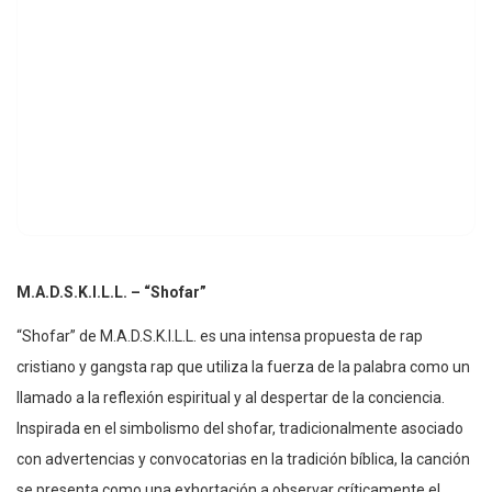
M.A.D.S.K.I.L.L. – “Shofar”
“Shofar” de M.A.D.S.K.I.L.L. es una intensa propuesta de rap
cristiano y gangsta rap que utiliza la fuerza de la palabra como un
llamado a la reflexión espiritual y al despertar de la conciencia.
Inspirada en el simbolismo del shofar, tradicionalmente asociado
con advertencias y convocatorias en la tradición bíblica, la canción
se presenta como una exhortación a observar críticamente el