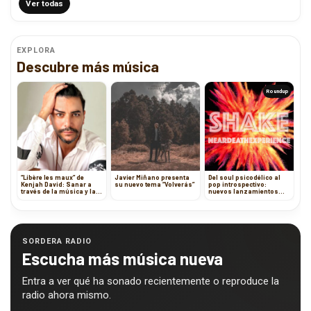
Ver todas
EXPLORA
Descubre más música
Roundup
“Libère les maux” de
Javier Miñano presenta
Del soul psicodélico al
Kenjah David: Sanar a
su nuevo tema “Volverás”
pop introspectivo:
través de la música y la
nuevos lanzamientos
unión interior
que no puedes dejar
pasar
SORDERA RADIO
Escucha más música nueva
Entra a ver qué ha sonado recientemente o reproduce la
radio ahora mismo.