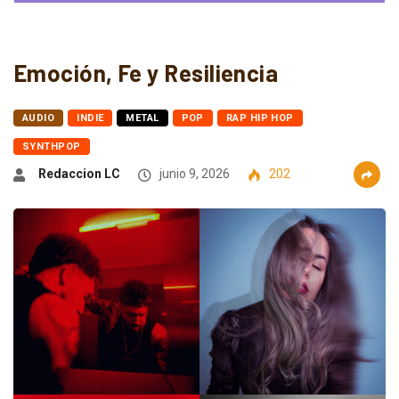
Emoción, Fe y Resiliencia
AUDIO
INDIE
METAL
POP
RAP HIP HOP
SYNTHPOP
Redaccion LC
junio 9, 2026
202