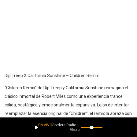
Dip Treep X California Sunshine – Children Remix
“Children Remix” de Dip Treep y California Sunshine reimagina el
clásico inmortal de Robert Miles como una experiencia trance
cálida, nostálgica y emocionalmente expansiva. Lejos de intentar
reemplazar la esencia original de “Children”, el remix la abraza con
respeto y la transporta hacia un paisaje moderno de psytrance
EN VIVO
Sordera Radio
Ahora suena
luminoso y energía eufórica.