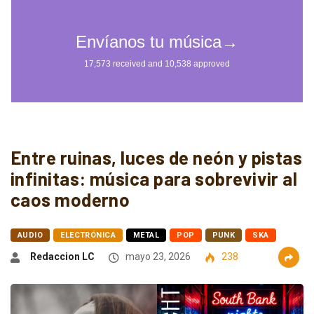
Entre ruinas, luces de neón y pistas
infinitas: música para sobrevivir al
caos moderno
AUDIO
ELECTRÓNICA
METAL
POP
PUNK
SKA
Redaccion LC
mayo 23, 2026
238