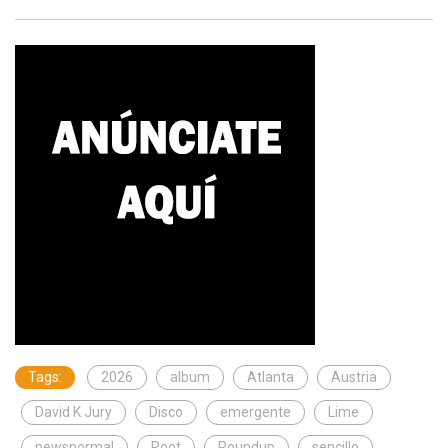
Tags:
2026
album
Atlanta
Austria
David K Jury
Disco
emergente
Lime
newsnormal
Root
Roundup
sencillo