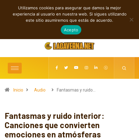
Utilizamos cookies para asegurar que damos la mejor
TENDENCIAS
experiencia al usuario en nuestra web. Si sigues utilizando
Rock, folk e indie: cuatro estrenos independientes por descubrir
este sitio asumiremos que estás de acuerdo.
agosto 7, 2026
Acepto
Inicio
Audio
Fantasmas y ruido…
Fantasmas y ruido interior:
Canciones que convierten
emociones en atmósferas