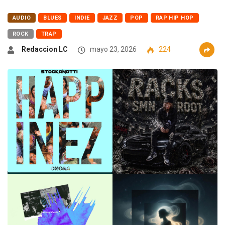
AUDIO
BLUES
INDIE
JAZZ
POP
RAP HIP HOP
ROCK
TRAP
Redaccion LC
mayo 23, 2026
224