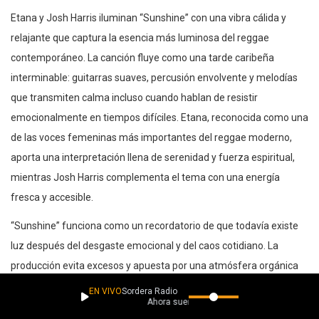
Etana y Josh Harris iluminan “Sunshine” con una vibra cálida y
relajante que captura la esencia más luminosa del reggae
contemporáneo. La canción fluye como una tarde caribeña
interminable: guitarras suaves, percusión envolvente y melodías
que transmiten calma incluso cuando hablan de resistir
emocionalmente en tiempos difíciles. Etana, reconocida como una
de las voces femeninas más importantes del reggae moderno,
aporta una interpretación llena de serenidad y fuerza espiritual,
mientras Josh Harris complementa el tema con una energía
fresca y accesible.
“Sunshine” funciona como un recordatorio de que todavía existe
luz después del desgaste emocional y del caos cotidiano. La
producción evita excesos y apuesta por una atmósfera orgánica
donde cada instrumento respira con naturalidad. El resultado es
EN VIVO
Sordera Radio
Ahora suena
una canción optimista, elegante y profundamente reconfortante,