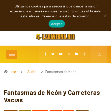
Utilizamos cookies para asegurar que damos la mejor
TENDENCIAS
experiencia al usuario en nuestra web. Si sigues utilizando
Shaven Primates: Un estallido de Hard Rock contra el control digital
este sitio asumiremos que estás de acuerdo.
agosto 8, 2026
Acepto
Inicio
Audio
Fantasmas de Neón…
Fantasmas de Neón y Carreteras
Vacías