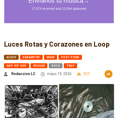
Luces Rotas y Corazones en Loop
AUDIO
DREAMPOP
INDIE
POST PUNK
RAP HIP HOP
REGGAE
ROCK
TRAP
Redaccion LC
mayo 19, 2026
253