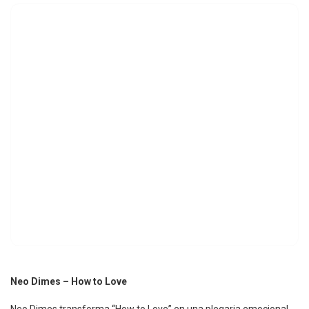
Neo Dimes – How to Love
Neo Dimes transforma “How to Love” en una plegaria emocional