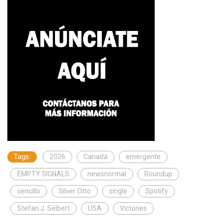
Tags:
2026
Canadá
emergente
EMPTY SIGNALS
newsnormal
Roundup
sencillo
Silver Otto
single
Spotify
Stefan J. Selbert
USA
Victories