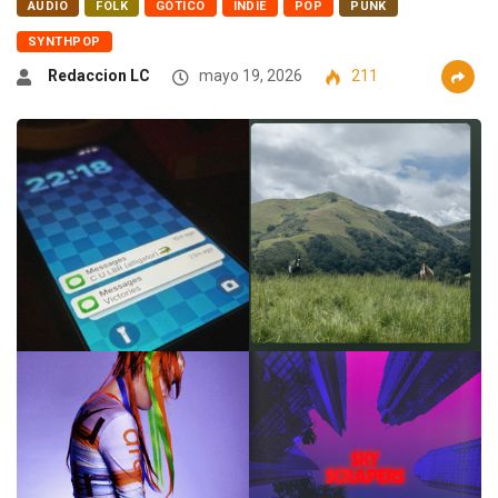
AUDIO
FOLK
GÓTICO
INDIE
POP
PUNK
SYNTHPOP
Redaccion LC
mayo 19, 2026
211