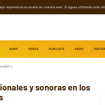
vale la pena escuchar
jor experiencia al usuario en nuestra web. Si sigues utilizando este s
AUDIO
VIDEOS
PLAYLISTS
RADIO
FESTIV
onales y…
onales y sonoras en los
s