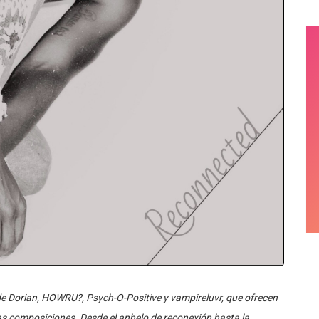
e Dorian, HOWRU?, Psych-O-Positive y vampireluvr, que ofrecen
as composiciones. Desde el anhelo de reconexión hasta la