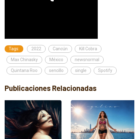
Tags:
2022
Cancún
Kill Cobra
Max Chinasky
México
newsnormal
Quintana Roo
sencillo
single
Spotify
Publicaciones Relacionadas