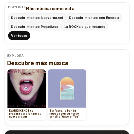
PLAYLISTS
Más música como esta
Descubrimientos lacaverna.net
Descubrimientos con Esencia
Descubrimientos Pegadizos
La ROCKa sigue rodando
Ver todas
EXPLORA
Descubre más música
EVANESCENCE se
Surfaces, la banda
prepara para lanzar su
regresa con su nuevo
nuevo álbum
sencillo “Wave of You”