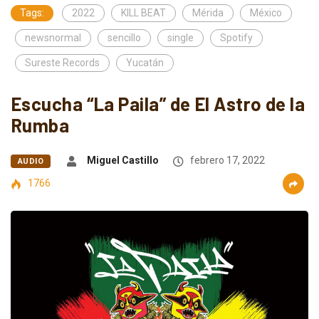
Tags:
2022
KILL BEAT
Mérida
México
newsnormal
sencillo
single
Spotify
Sureste Records
Yucatán
Escucha “La Paila” de El Astro de la
Rumba
Miguel Castillo
febrero 17, 2022
AUDIO
1766