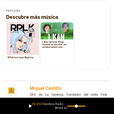
EXPLORA
Descubre más música
L Kan lanzan “Esta
ciudad no existía”, en
colaboración con
Voadora
RPLK nos trae ‘Réplica’
Miguel Castillo
CEO de La Caverna, Fundador del Indie Fest
Campeche
EN VIVO
Sordera Radio
Ahora suena