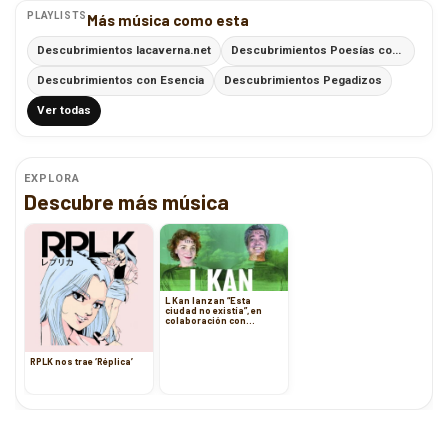
PLAYLISTS
Más música como esta
Descubrimientos lacaverna.net
Descubrimientos Poesías con Ritmo
Descubrimientos con Esencia
Descubrimientos Pegadizos
Ver todas
EXPLORA
Descubre más música
L Kan lanzan “Esta
ciudad no existía”, en
colaboración con
Voadora
RPLK nos trae ‘Réplica’