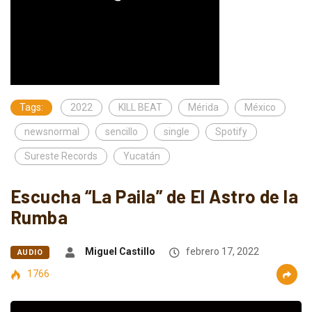
Tags:
2022
KILL BEAT
Mérida
México
newsnormal
sencillo
single
Spotify
Sureste Records
Yucatán
Escucha “La Paila” de El Astro de la
Rumba
Miguel Castillo
febrero 17, 2022
AUDIO
1766