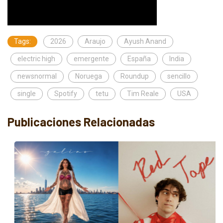
Tags:
2026
Araujo
Ayush Anand
electric high
emergente
España
India
newsnormal
Noruega
Roundup
sencillo
single
Spotify
tetu
Tim Reale
USA
Publicaciones Relacionadas