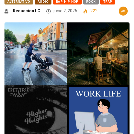
ALTERNATIVO
AUDIO
RAP HIP HOP
ROCK
TRAP
Redaccion LC
junio 2, 2026
222