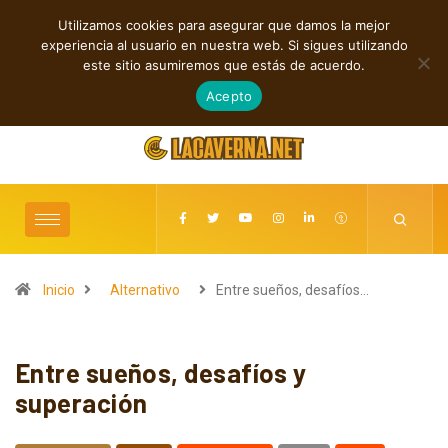
Utilizamos cookies para asegurar que damos la mejor
TENDENCIAS
experiencia al usuario en nuestra web. Si sigues utilizando
Rock, folk e indie: cuatro estrenos independientes por descubrir
este sitio asumiremos que estás de acuerdo.
agosto 7, 2026
Acepto
Inicio
Alternativo
Entre sueños, desafíos…
Entre sueños, desafíos y
superación