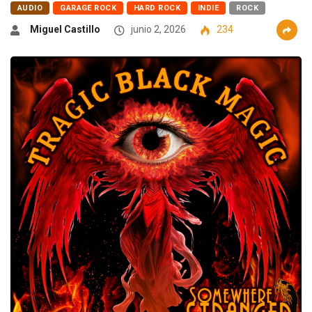
AUDIO
GARAGE ROCK
HARD ROCK
INDIE
ROCK
Miguel Castillo
junio 2, 2026
234