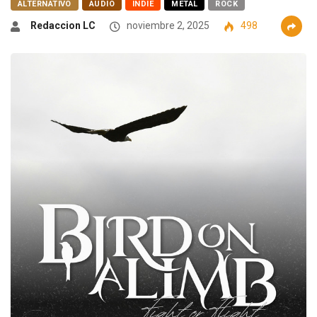
ALTERNATIVO
AUDIO
INDIE
METAL
ROCK
Redaccion LC
noviembre 2, 2025
498