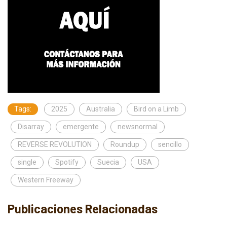
Tags:
2025
Australia
Bird on a Limb
Disarray
emergente
newsnormal
REVERSE REVOLUTION
Roundup
sencillo
single
Spotify
Suecia
USA
Western Freeway
Publicaciones Relacionadas