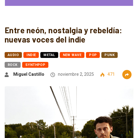
Entre neón, nostalgia y rebeldía:
nuevas voces del indie
AUDIO
INDIE
METAL
NEW WAVE
POP
PUNK
ROCK
SYNTHPOP
Miguel Castillo
noviembre 2, 2025
471