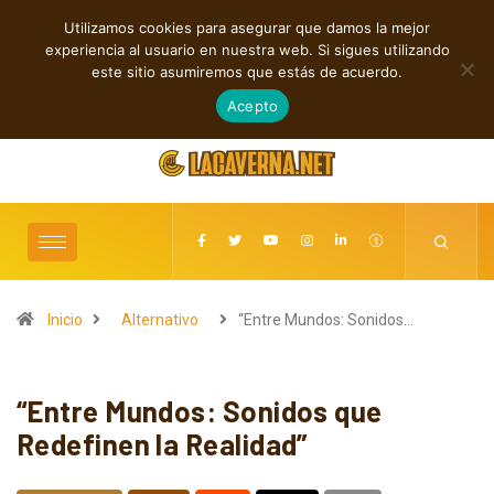
Utilizamos cookies para asegurar que damos la mejor
TENDENCIAS
experiencia al usuario en nuestra web. Si sigues utilizando
Shaven Primates: Un estallido de Hard Rock contra el control digital
este sitio asumiremos que estás de acuerdo.
agosto 7, 2026
Acepto
Inicio
Alternativo
“Entre Mundos: Sonidos…
“Entre Mundos: Sonidos que
Redefinen la Realidad”