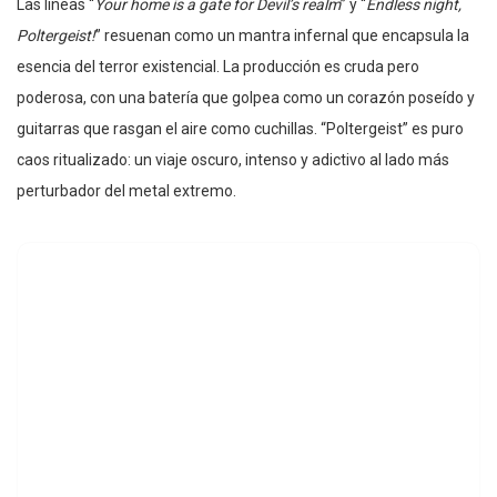
Las líneas “
Your home is a gate for Devil’s realm
” y “
Endless night,
Poltergeist!
” resuenan como un mantra infernal que encapsula la
esencia del terror existencial. La producción es cruda pero
poderosa, con una batería que golpea como un corazón poseído y
guitarras que rasgan el aire como cuchillas. “Poltergeist” es puro
caos ritualizado: un viaje oscuro, intenso y adictivo al lado más
perturbador del metal extremo.