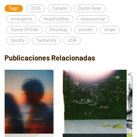
Tags:
2026
Canadá
Dustin Ryan
emergente
HeadFirstDav
newsnormal
Ounce Of Pain
Roundup
sencillo
single
Spotify
Taciturnity
USA
Publicaciones Relacionadas