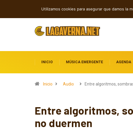
Rock, folk e indie: cuatro estrenos in
TENDENCIAS
Utilizamos cookies para asegurar que damos la me
INICIO
MÚSICA EMERGENTE
AGENDA
Inicio
Audio
Entre algoritmos, sombra
Entre algoritmos, s
no duermen