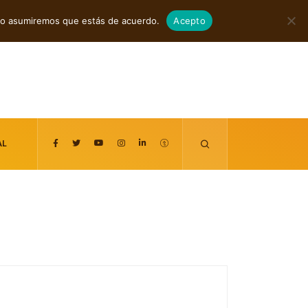
agosto 7, 2026
itio asumiremos que estás de acuerdo.
Acepto
AL