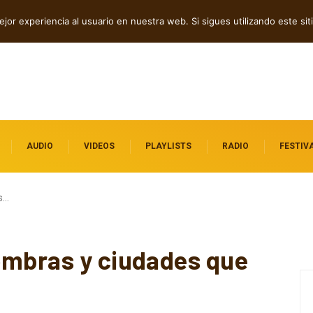
dependientes por descubrir
jor experiencia al usuario en nuestra web. Si sigues utilizando este s
AUDIO
VIDEOS
PLAYLISTS
RADIO
FESTIV
s…
ombras y ciudades que