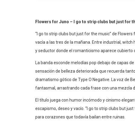
Flowers for Juno – I go to strip clubs but just for 
“I go to strip clubs but just for the music” de Flowe
vacía a las tres de la mañana. Entre industrial, wit
y seductor donde el romanticismo aparece cubierto d
La banda esconde melodías pop debajo de capas de f
sensación de belleza deteriorada que recuerda tant
dramatismo gótico de Type O Negative. La voz de B
fantasmal, arrastrando cada frase con una mezcla d
El título juega con humor incómodo y cinismo elegan
escapismo, deseo y vacío. “I go to strip clubs but ju
para corazones que todavía bailan entre ruinas.