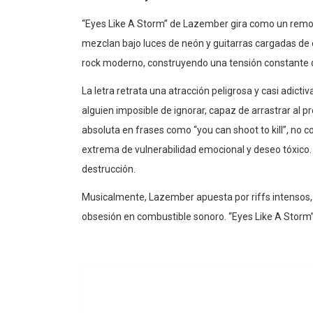
“Eyes Like A Storm” de Lazember gira como un remo
mezclan bajo luces de neón y guitarras cargadas de e
rock moderno, construyendo una tensión constante q
La letra retrata una atracción peligrosa y casi adicti
alguien imposible de ignorar, capaz de arrastrar al 
absoluta en frases como “you can shoot to kill”, no c
extrema de vulnerabilidad emocional y deseo tóxico.
destrucción.
Musicalmente, Lazember apuesta por riffs intensos, 
obsesión en combustible sonoro. “Eyes Like A Storm” 