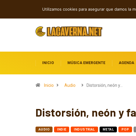
Grainville Train acelera con Cowboy Ca
TENDENCIAS
Utilizamos cookies para asegurar que damos la me
INICIO
MÚSICA EMERGENTE
AGENDA
Inicio
Audio
Distorsión, neón y…
Distorsión, neón y f
AUDIO
INDIE
INDUSTRIAL
METAL
POP