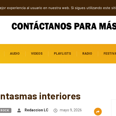
dillac
jor experiencia al usuario en nuestra web. Si sigues utilizando este s
AUDIO
VIDEOS
PLAYLISTS
RADIO
FESTIV
antasmas interiores
Redaccion LC
mayo 9, 2026
ROCK