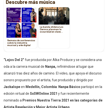
Descubre más música
La banda chilena Los
Ciervos plasman la
oscuridad en clave
acústica en Sesión Elena
Blanco
Semana de conferencias
sobre la industria
musical y arte digital
“Lejos Del 2”
fue producida por Alka Produce y se considera una
oda a la carrera musical de
Nanpa,
refiriéndose al lugar que
alcanzó tras diez años de camino. El video, que apoya el discurso
sonoro propuesto por el artista, fue producido y dirigido por
Jackalope
en
Medellín, Colombia
.
Nanpa Básico
participó en la
edición virtual de
SxSWOnline 2021
y fue recientemente
nominado a
Premios Nuestra Tierra 2021 en las categorías de
Artista Revelación y Mejor Artista Urbano.