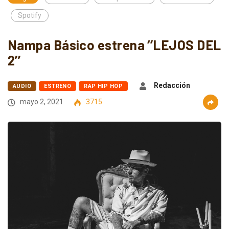
Spotify
Nampa Básico estrena ‘’LEJOS DEL
2’’
Redacción
AUDIO
ESTRENO
RAP HIP HOP
mayo 2, 2021
3715