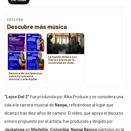
EXPLORA
Descubre más música
La banda chilena Los
Ciervos plasman la
oscuridad en clave
acústica en Sesión Elena
Blanco
Semana de conferencias
sobre la industria
musical y arte digital
“Lejos Del 2”
fue producida por Alka Produce y se considera una
oda a la carrera musical de
Nanpa,
refiriéndose al lugar que
alcanzó tras diez años de camino. El video, que apoya el discurso
sonoro propuesto por el artista, fue producido y dirigido por
Jackalope
en
Medellín, Colombia
.
Nanpa Básico
participó en la