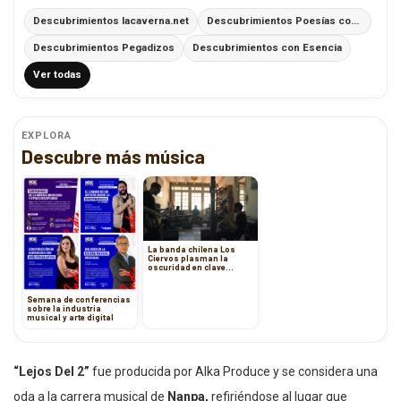
Descubrimientos lacaverna.net
Descubrimientos Poesías con Ritmo
Descubrimientos Pegadizos
Descubrimientos con Esencia
Ver todas
EXPLORA
Descubre más música
La banda chilena Los
Ciervos plasman la
oscuridad en clave
acústica en Sesión Elena
Blanco
Semana de conferencias
sobre la industria
musical y arte digital
“Lejos Del 2”
fue producida por Alka Produce y se considera una
oda a la carrera musical de
Nanpa,
refiriéndose al lugar que