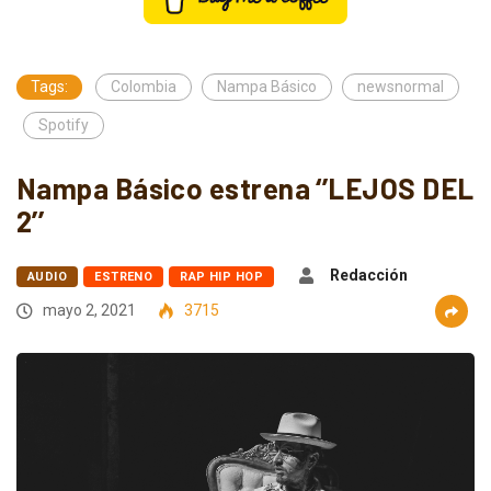
Tags:
Colombia
Nampa Básico
newsnormal
Spotify
Nampa Básico estrena ‘’LEJOS DEL
2’’
Redacción
AUDIO
ESTRENO
RAP HIP HOP
mayo 2, 2021
3715