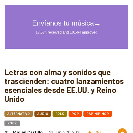
Letras con alma y sonidos que
trascienden: cuatro lanzamientos
esenciales desde EE.UU. y Reino
Unido
ALTERNATIVO
AUDIO
FOLK
POP
RAP HIP HOP
ROCK
Miguel Castillo
junio 20, 2025
781