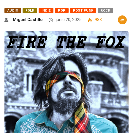
AUDIO
FOLK
INDIE
POP
POST PUNK
ROCK
Miguel Castillo
junio 20, 2025
983