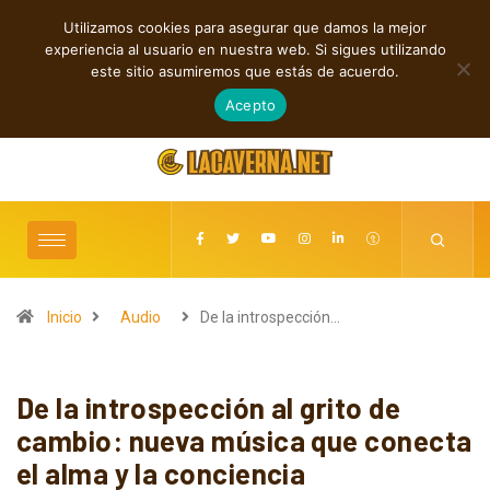
Utilizamos cookies para asegurar que damos la mejor
TENDENCIAS
experiencia al usuario en nuestra web. Si sigues utilizando
Baldy Crawler cuestiona el odio y la guerra en “Hatred?”
este sitio asumiremos que estás de acuerdo.
agosto 9, 2026
Acepto
Inicio
Audio
De la introspección…
De la introspección al grito de
cambio: nueva música que conecta
el alma y la conciencia