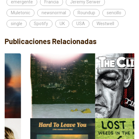
emergente
Francia
Jeremy Serwer
Muletonic
newsnormal
Roundup
sencillo
single
Spotify
UK
USA
Westwell
Publicaciones Relacionadas