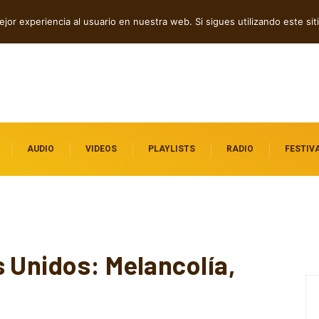
tre introspección y fuerza
jor experiencia al usuario en nuestra web. Si sigues utilizando este s
AUDIO
VIDEOS
PLAYLISTS
RADIO
FESTIV
s Unidos: Melancolía,