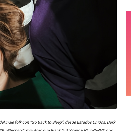
el indie folk con “Go Back to Sleep”; desde Estados Unidos, Dark
“1000 Whispers”, mientras que Black Out Sirens y PLZ RSPND nos