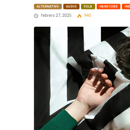
ALTERNATIVO
AUDIO
FOLK
HARDCORE
IN
febrero 27, 2025
940