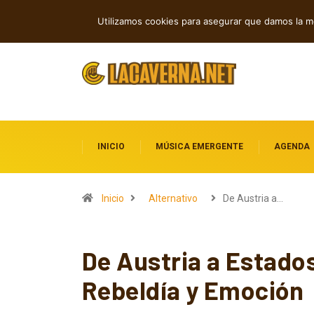
Cuatro lanzamientos independientes en
TENDENCIAS
Utilizamos cookies para asegurar que damos la me
INICIO
MÚSICA EMERGENTE
AGENDA
Inicio
Alternativo
De Austria a…
De Austria a Estado
Rebeldía y Emoción