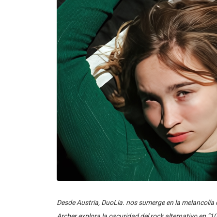
Desde Austria, DuoLia. nos sumerge en la melancolía d
Archer explora la oscuridad del rock alternativo en 