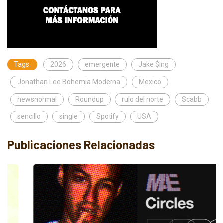
Tags:
2026
emergente
Jake $ing
Jonathan Lee Bohemia Moderna
Mexico
newsnormal
Roundup
rulo del norte
Scabb
sencillo
single
Spotify
USA
Publicaciones Relacionadas