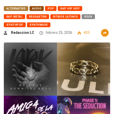
ALTERNATIVO
AUDIO
POP
RAP HIP HOP
RAP METAL
REGGAETÓN
RITMOS LATINOS
ROCK
SYNTHPOP
SYNTHWAVE
Redaccion LC
febrero 25, 2026
403