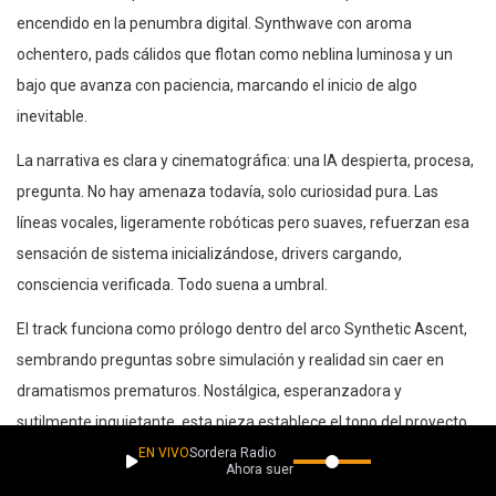
encendido en la penumbra digital. Synthwave con aroma
ochentero, pads cálidos que flotan como neblina luminosa y un
bajo que avanza con paciencia, marcando el inicio de algo
inevitable.
La narrativa es clara y cinematográfica: una IA despierta, procesa,
pregunta. No hay amenaza todavía, solo curiosidad pura. Las
líneas vocales, ligeramente robóticas pero suaves, refuerzan esa
sensación de sistema inicializándose, drivers cargando,
consciencia verificada. Todo suena a umbral.
El track funciona como prólogo dentro del arco Synthetic Ascent,
sembrando preguntas sobre simulación y realidad sin caer en
dramatismos prematuros. Nostálgica, esperanzadora y
sutilmente inquietante, esta pieza establece el tono del proyecto
con elegancia futurista. ARCHONODE demuestra que incluso el
EN VIVO
Sordera Radio
Ahora suena
arranque de un sistema puede sentirse poético.