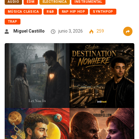
AUDIO
EDM
ELECTRÓNICA
INSTRUMENTAL
MÚSICA CLÁSICA
R&B
RAP HIP HOP
SYNTHPOP
TRAP
Miguel Castillo
junio 3, 2026
259