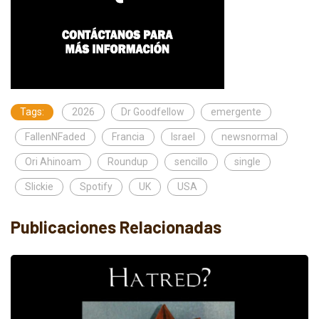
Tags:
2026
Dr Goodfellow
emergente
FallenNFaded
Francia
Israel
newsnormal
Ori Ahinoam
Roundup
sencillo
single
Slickie
Spotify
UK
USA
Publicaciones Relacionadas