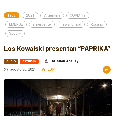
Tags:
2021
Argentina
COVID-19
EMERGE
emergente
newsnormal
Rosario
Spotify
Los Kowalski presentan “PAPRIKA”
Kristian Aballay
AUDIO
ESTRENO
agosto 30, 2021
2051