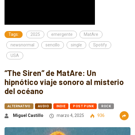
Tags:
2025
emergente
MatAre
newsnormal
sencillo
single
Spotify
USA
“The Siren” de MatAre: Un
hipnótico viaje sonoro al misterio
del océano
ALTERNATIVO
AUDIO
INDIE
POST PUNK
ROCK
Miguel Castillo
marzo 4, 2025
936