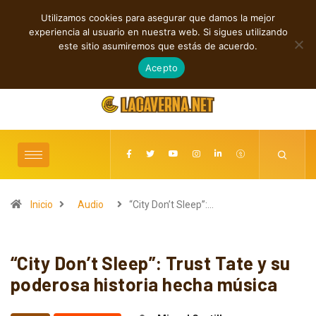
Utilizamos cookies para asegurar que damos la mejor
TENDENCIAS
experiencia al usuario en nuestra web. Si sigues utilizando
Shaven Primates: Un estallido de Hard Rock contra el control digital
este sitio asumiremos que estás de acuerdo.
agosto 7, 2026
Acepto
Inicio
Audio
“City Don’t Sleep”:…
“City Don’t Sleep”: Trust Tate y su
poderosa historia hecha música