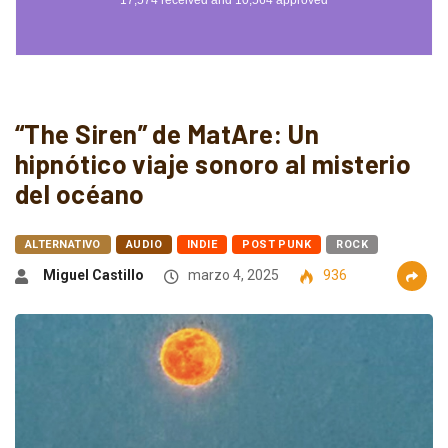
“The Siren” de MatAre: Un
hipnótico viaje sonoro al misterio
del océano
ALTERNATIVO
AUDIO
INDIE
POST PUNK
ROCK
Miguel Castillo
marzo 4, 2025
936