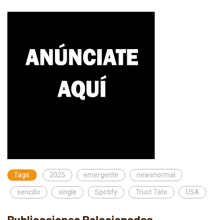
Tags:
2025
emergente
newsnormal
sencillo
single
Spotify
Trust Tate
USA
Publicaciones Relacionadas