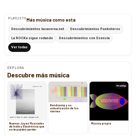
PLAYLISTS
Más música como esta
Descubrimientos lacaverna.net
Descubrimientos Punketeros
La ROCKa sigue rodando
Descubrimientos con Esencia
Ver todas
EXPLORA
Descubre más música
Roundup
Bandcamp y su
actualización de los
viernes
Nuevas Joyas Musicales
Música propia.
de Indie y Electrónica que
no te puedes perder