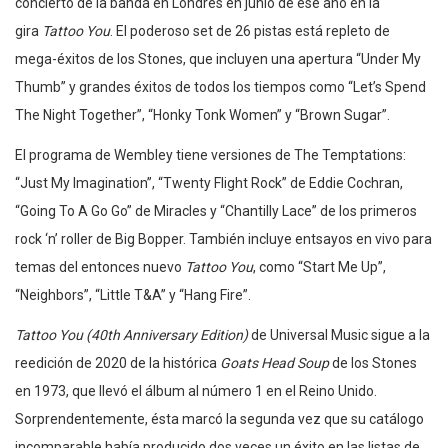
concierto de la banda en Londres en junio de ese año en la
gira
Tattoo You
. El poderoso set de 26 pistas está repleto de
mega-éxitos de los Stones, que incluyen una apertura “Under My
Thumb” y grandes éxitos de todos los tiempos como “Let’s Spend
The Night Together”, “Honky Tonk Women” y “Brown Sugar”.
El programa de Wembley tiene versiones de The Temptations:
“Just My Imagination”, “Twenty Flight Rock” de Eddie Cochran,
“Going To A Go Go” de Miracles y “Chantilly Lace” de los primeros
rock ‘n’ roller de Big Bopper. También incluye entsayos en vivo para
temas del entonces nuevo
Tattoo You
, como “Start Me Up”,
“Neighbors”, “Little T&A” y “Hang Fire”.
Tattoo You (40th Anniversary Edition)
de Universal Music sigue a la
reedición de 2020 de la histórica
Goats Head Soup
de los Stones
en 1973, que llevó el álbum al número 1 en el Reino Unido.
Sorprendentemente, ésta marcó la segunda vez que su catálogo
incomparable había producido dos veces un éxito en las listas de