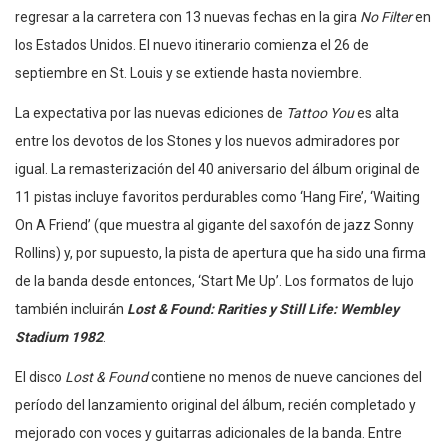
regresar a la carretera con 13 nuevas fechas en la gira
No Filter
en
los Estados Unidos. El nuevo itinerario comienza el 26 de
septiembre en St. Louis y se extiende hasta noviembre.
La expectativa por las nuevas ediciones de
Tattoo You
es alta
entre los devotos de los Stones y los nuevos admiradores por
igual. La remasterización del 40 aniversario del álbum original de
11 pistas incluye favoritos perdurables como ‘Hang Fire’, ‘Waiting
On A Friend’ (que muestra al gigante del saxofón de jazz Sonny
Rollins) y, por supuesto, la pista de apertura que ha sido una firma
de la banda desde entonces, ‘Start Me Up’. Los formatos de lujo
también incluirán
Lost & Found: Rarities y Still Life: Wembley
Stadium 1982
.
El disco
Lost & Found
contiene no menos de nueve canciones del
período del lanzamiento original del álbum, recién completado y
mejorado con voces y guitarras adicionales de la banda. Entre