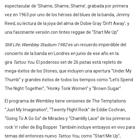
espectacular de ‘Shame, Shame, Shame’, grabada por primera
vez en 1963 por uno de los héroes del blues de la banda, Jimmy
Reed; su lectura de la joya del alma de Dobie Gray ‘Drift Away’; y
una fascinante versión con tintes reggae de “Start Me Up”.
Still Life: Wembley Stadium 1982
es un recuerdo imperdible del
concierto de la banda en Londres en junio de ese año en la
gira
Tattoo You
. El poderoso set de 26 pistas está repleto de
mega-éxitos de los Stones, que incluyen una apertura “Under My
Thumb” y grandes éxitos de todos los tiempos como “Let’s Spend
The Night Together”, “Honky Tonk Women” y “Brown Sugar”.
El programa de Wembley tiene versiones de The Temptations:
“Just My Imagination”, “Twenty Flight Rock” de Eddie Cochran,
“Going To A Go Go” de Miracles y “Chantilly Lace” de los primeros
rock ‘n’ roller de Big Bopper. También incluye entsayos en vivo para
temas del entonces nuevo
Tattoo You
, como “Start Me Up”,