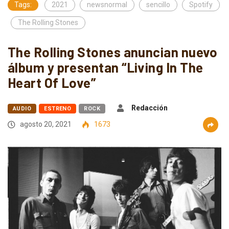
Tags:
2021
newsnormal
sencillo
Spotify
The Rolling Stones
The Rolling Stones anuncian nuevo
álbum y presentan “Living In The
Heart Of Love”
Redacción
AUDIO
ESTRENO
ROCK
agosto 20, 2021
1673