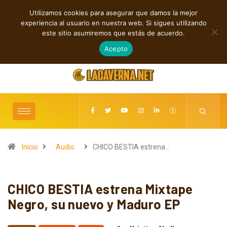
Utilizamos cookies para asegurar que damos la mejor
TENDENCIAS
experiencia al usuario en nuestra web. Si sigues utilizando
Shaven Primates: Un estallido de Hard Rock contra el control digital
este sitio asumiremos que estás de acuerdo.
agosto 8, 2026
Acepto
Inicio
Audio
CHICO BESTIA estrena…
CHICO BESTIA estrena Mixtape
Negro, su nuevo y Maduro EP