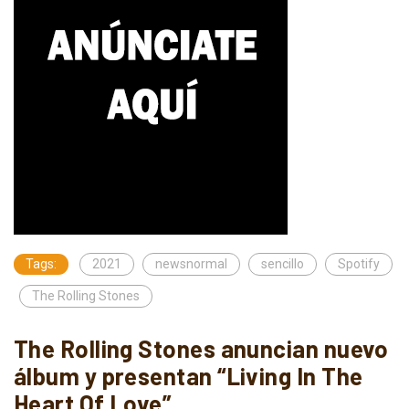
Tags:
2021
newsnormal
sencillo
Spotify
The Rolling Stones
The Rolling Stones anuncian nuevo
álbum y presentan “Living In The
Heart Of Love”