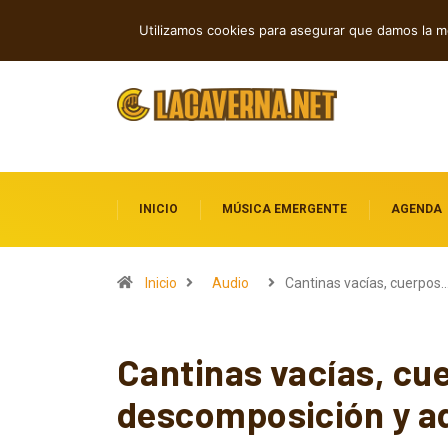
Cuatro lanzamientos independientes en
TENDENCIAS
Utilizamos cookies para asegurar que damos la me
INICIO
MÚSICA EMERGENTE
AGENDA
Inicio
Audio
Cantinas vacías, cuerpos
Cantinas vacías, cu
descomposición y ad