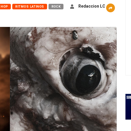
Redaccion LC
 HOP
RITMOS LATINOS
ROCK