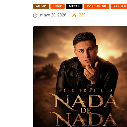
AUDIO
INDIE
METAL
POST PUNK
RAP HIP
mayo 28, 2026
239