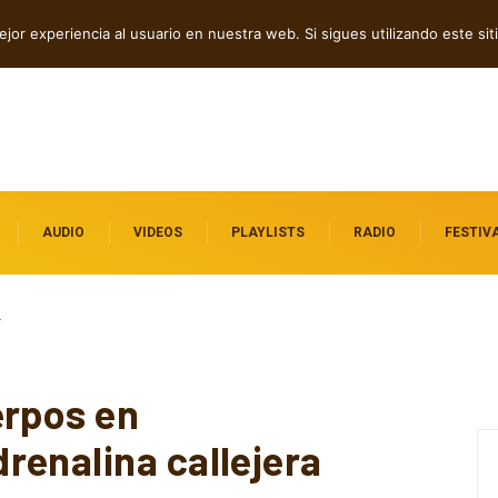
tre introspección y fuerza
jor experiencia al usuario en nuestra web. Si sigues utilizando este s
AUDIO
VIDEOS
PLAYLISTS
RADIO
FESTIV
…
erpos en
renalina callejera