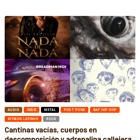
AUDIO
INDIE
METAL
POST PUNK
RAP HIP HOP
RITMOS LATINOS
ROCK
Cantinas vacías, cuerpos en
descomposición y adrenalina callejera