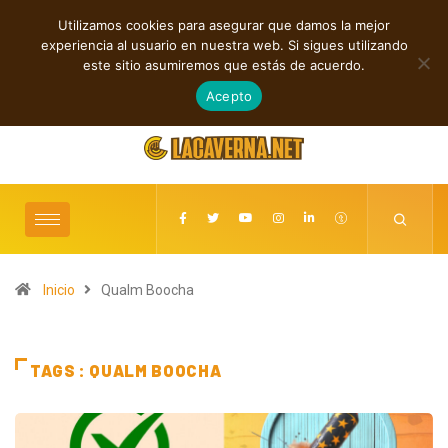
Utilizamos cookies para asegurar que damos la mejor
TENDENCIAS
experiencia al usuario en nuestra web. Si sigues utilizando
Rupturas, deseo, ciclos y conexiones digitales
Baldy Crawler cuestiona e
este sitio asumiremos que estás de acuerdo.
“Hatre
agosto 9, 2026
Acepto
Inicio
Qualm Boocha
TAGS : QUALM BOOCHA