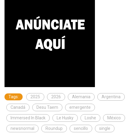
Tags:
2025
2026
Alemania
Argentina
Canadá
Desu Taem
emergente
Immersed In Black
Le Husky
Loshe
México
newsnormal
Roundup
sencillo
single