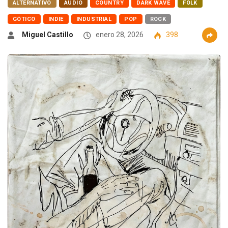
ALTERNATIVO
AUDIO
COUNTRY
DARK WAVE
FOLK
GÓTICO
INDIE
INDUSTRIAL
POP
ROCK
Miguel Castillo
enero 28, 2026
398