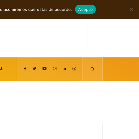
agosto 7, 2026
itio asumiremos que estás de acuerdo.
Acepto
AL