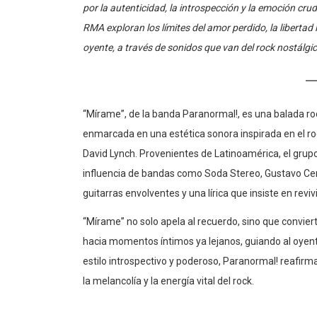
por la autenticidad, la introspección y la emoción cru
RMA exploran los límites del amor perdido, la libertad 
oyente, a través de sonidos que van del rock nostálgi
“Mírame”, de la banda Paranormal!, es una balada ro
enmarcada en una estética sonora inspirada en el ro
David Lynch. Provenientes de Latinoamérica, el gru
influencia de bandas como Soda Stereo, Gustavo Cera
guitarras envolventes y una lírica que insiste en revi
“Mírame” no solo apela al recuerdo, sino que convier
hacia momentos íntimos ya lejanos, guiando al oyent
estilo introspectivo y poderoso, Paranormal! reafir
la melancolía y la energía vital del rock.