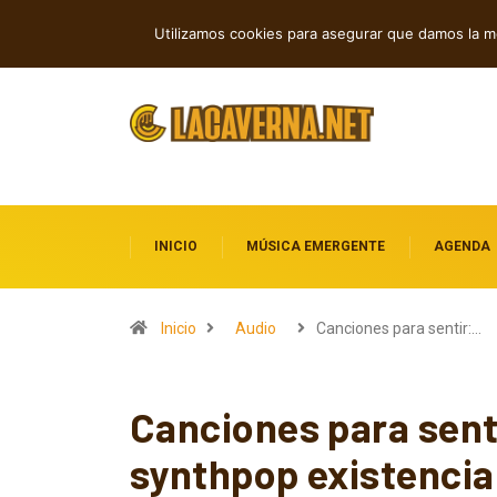
Indie, rap y pop: cuatro lanzamientos
TENDENCIAS
Utilizamos cookies para asegurar que damos la me
INICIO
MÚSICA EMERGENTE
AGENDA
Inicio
Audio
Canciones para sentir:…
Canciones para sent
synthpop existencia