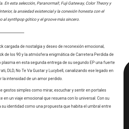
da. En esta selección, Paranormal!, Fuji Gateway, Color Theory y
interior, la ansiedad existencial y la conexión honesta con el
co al synthpop gótico y el groove más sincero.
ck cargada de nostalgia y deseo de reconexión emocional,
ck de los 90 y la atmósfera enigmática de Carretera Perdida de
po plasma en esta segunda entrega de su segundo EP una fuerte
ti, DLD, No Te Va Gustar y Lucybell, canalizando ese legado en
vir la intensidad de un amor perdido.
te gestos simples como mirar, escuchar y sentir en portales
e en un viaje emocional que resuena con lo universal. Con su
ma su identidad como una propuesta que habita el umbral entre