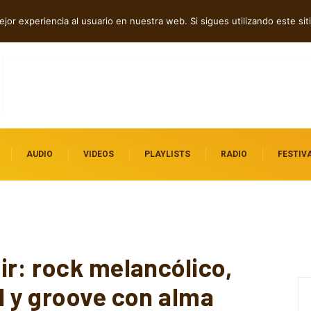
 independientes destacados
jor experiencia al usuario en nuestra web. Si sigues utilizando este s
AUDIO
VIDEOS
PLAYLISTS
RADIO
FESTIV
ir: rock melancólico,
l y groove con alma