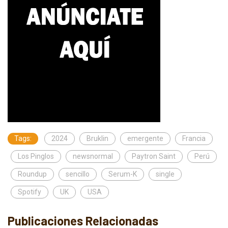
Tags:
2024
Bruklin
emergente
Francia
Los Pinglos
newsnormal
Paytron Saint
Perú
Roundup
sencillo
Serum-K
single
Spotify
UK
USA
Publicaciones Relacionadas