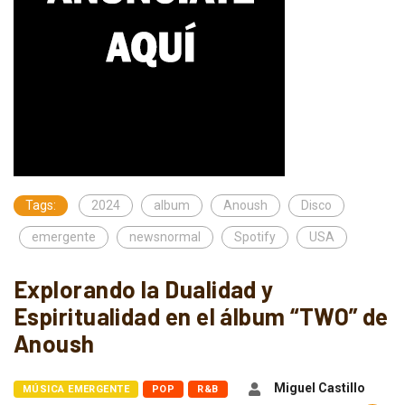
Tags:
2024
album
Anoush
Disco
emergente
newsnormal
Spotify
USA
Explorando la Dualidad y
Espiritualidad en el álbum “TWO” de
Anoush
Miguel Castillo
MÚSICA EMERGENTE
POP
R&B