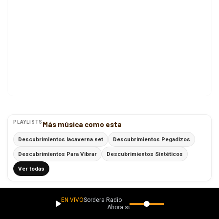
PLAYLISTS
Más música como esta
Descubrimientos lacaverna.net
Descubrimientos Pegadizos
Descubrimientos Para Vibrar
Descubrimientos Sintéticos
Ver todas
Explora
Descubre más música
EN VIVO
Sordera Radio
Ahora suena