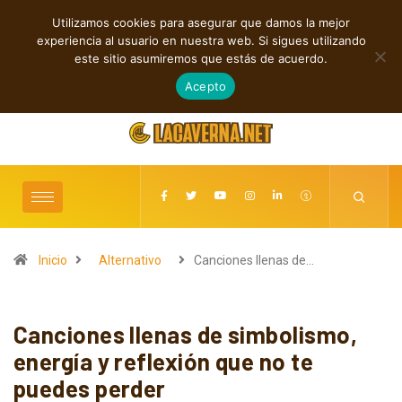
Utilizamos cookies para asegurar que damos la mejor
TENDENCIAS
experiencia al usuario en nuestra web. Si sigues utilizando
Cuatro canciones independientes entre folk, rock y pop
este sitio asumiremos que estás de acuerdo.
agosto 8, 2026
Acepto
Inicio
Alternativo
Canciones llenas de…
Canciones llenas de simbolismo,
energía y reflexión que no te
puedes perder