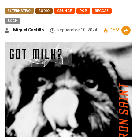
ALTERNATIVO
AUDIO
GRUNGE
POP
REGGAE
ROCK
Miguel Castillo
septiembre 10, 2024
1569