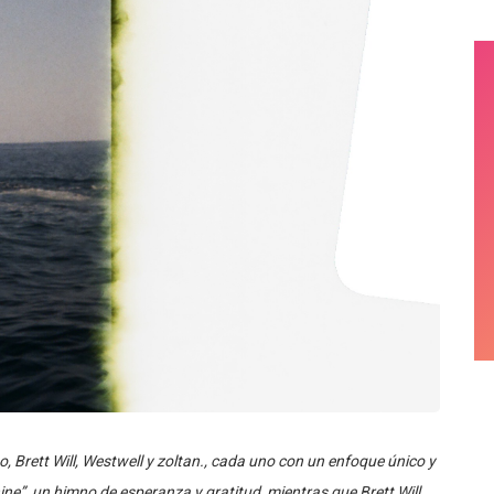
, Brett Will, Westwell y zoltan., cada uno con un enfoque único y
ne”, un himno de esperanza y gratitud, mientras que Brett Will