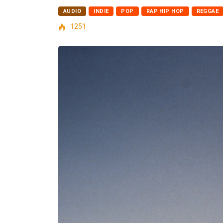
AUDIO
INDIE
POP
RAP HIP HOP
REGGAE
1251