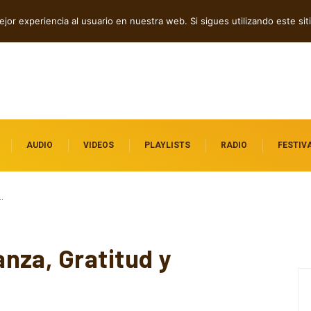
tre introspección y fuerza
jor experiencia al usuario en nuestra web. Si sigues utilizando este s
AUDIO
VIDEOS
PLAYLISTS
RADIO
FESTIV
…
nza, Gratitud y