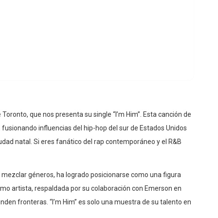
 de Toronto, que nos presenta su single “I’m Him”. Esta canción de
, fusionando influencias del hip-hop del sur de Estados Unidos
iudad natal. Si eres fanático del rap contemporáneo y el R&B
ara mezclar géneros, ha logrado posicionarse como una figura
omo artista, respaldada por su colaboración con Emerson en
enden fronteras. “I’m Him” es solo una muestra de su talento en