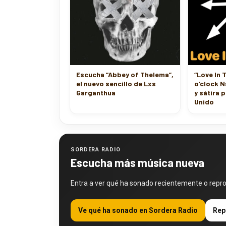
Escucha “Abbey of Thelema”,
“Love In 
el nuevo sencillo de Lxs
o’clock N
Garganthua
y sátira 
Unido
SORDERA RADIO
Escucha más música nueva
Entra a ver qué ha sonado recientemente o repr
Ve qué ha sonado en Sordera Radio
Rep