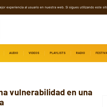
ock contra el control digital
jor experiencia al usuario en nuestra web. Si sigues utilizando este s
AUDIO
VIDEOS
PLAYLISTS
RADIO
FESTIV
a vulnerabilidad en una
a