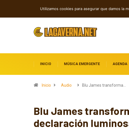
Shaven Primates: Un estallido de Hard R
TENDENCIAS
Utilizamos cookies para asegurar que damos la me
INICIO
MÚSICA EMERGENTE
AGENDA
Inicio
Audio
Blu James transforma…
Blu James transform
declaración luminos