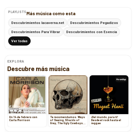
PLAYLISTS
Más música como esta
Descubrimientos lacaverna.net
Descubrimientos Pegadizos
Descubrimientos Para Vibrar
Descubrimientos con Esencia
Ver todas
EXPLORA
Descubre más música
Roundup
Un 14 de febrero con
Te recomendamos: Ways
¡Del mundo, para ti!
Carla Morrison
of Seeing, Shards of
Desde el rock hasta el
Grey, The Ugly Cowboys,
reggae
Wyatt Blair y Buddy Crime