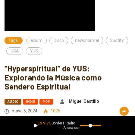
Tags:
album
Disco
newsnormal
Spotify
USA
YUS
“Hyperspiritual” de YUS:
Explorando la Música como
Sendero Espiritual
Miguel Castillo
AUDIO
INDIE
POP
mayo 5, 2024
1076
EN VIVO
Sordera Radio
Ahora suena