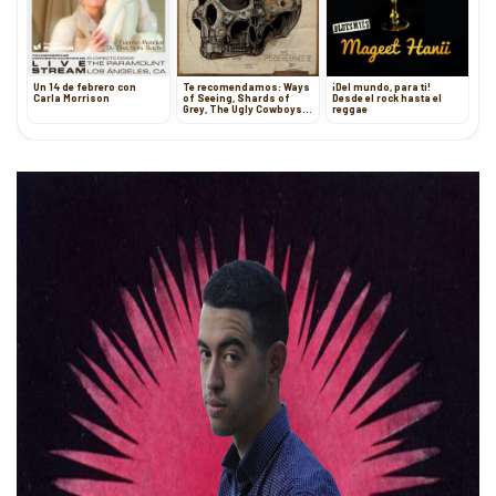
Un 14 de febrero con
Te recomendamos: Ways
¡Del mundo, para ti!
Carla Morrison
of Seeing, Shards of
Desde el rock hasta el
Grey, The Ugly Cowboys,
reggae
Wyatt Blair y Buddy Crime