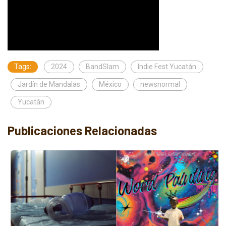
Tags:
2024
BandSlam
Indie Fest Yucatán
Jardín de Mandalas
México
newsnormal
Yucatán
Publicaciones Relacionadas