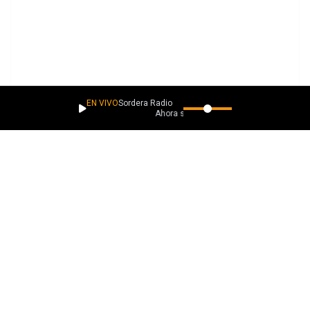
EN VIVO
Sordera Radio
Ahora suena
PLAYLISTS
Más música como esta
Descubrimientos lacaverna.net
Descubrimientos Punketeros
Descubrimientos Para Vibrar
La ROCKa sigue rodando
Ver todas