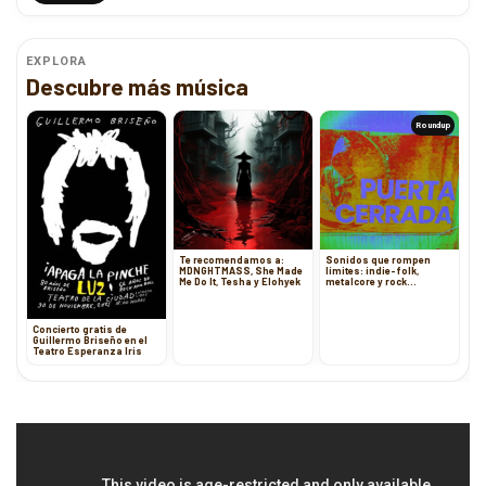
EXPLORA
Descubre más música
Roundup
Te recomendamos a:
Sonidos que rompen
MDNGHTMASS, She Made
límites: indie-folk,
Me Do It, Tesha y Elohyek
metalcore y rock
alternativo
Concierto gratis de
Guillermo Briseño en el
Teatro Esperanza Iris