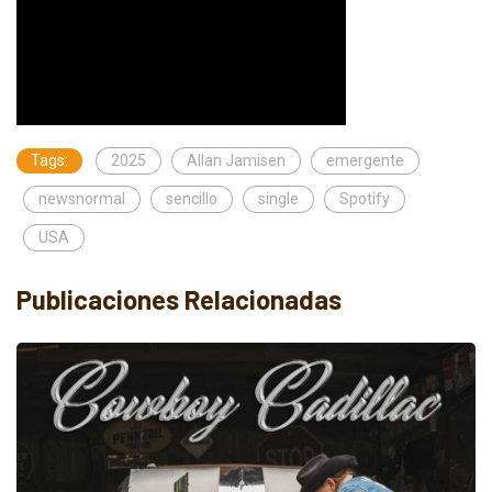
Tags:
2025
Allan Jamisen
emergente
newsnormal
sencillo
single
Spotify
USA
Publicaciones Relacionadas