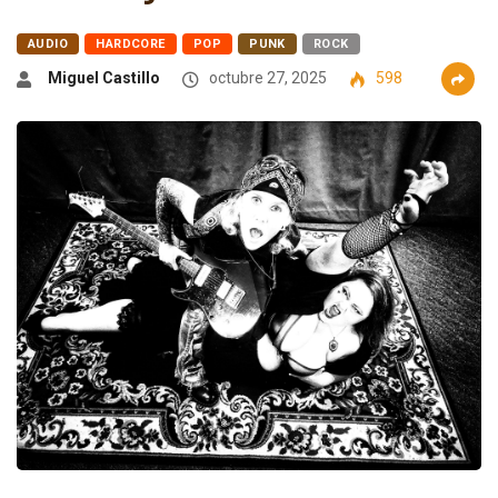
AUDIO
HARDCORE
POP
PUNK
ROCK
Miguel Castillo
octubre 27, 2025
598