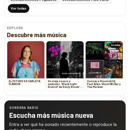
Ver todas
EXPLORA
Descubre más música
Roundup
EL FUTURO ES CARLOTA
Un viaje oscuro y
Conoce a Gloomchild,
FLÂNEUR
seductor: “Black Light
Paul Allen, Ghost WriDer y
District” de Emily Kinski’s
The Mörkret
Dead
SORDERA RADIO
Escucha más música nueva
Entra a ver qué ha sonado recientemente o reproduce la