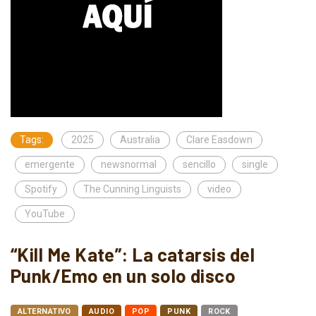
Tags:
2025
Australia
Clare Easdown
emergente
newsnormal
sencillo
single
Spotify
The Cunning Linguists
video
YouTube
“Kill Me Kate”: La catarsis del
Punk/Emo en un solo disco
ALTERNATIVO
AUDIO
POP
PUNK
ROCK