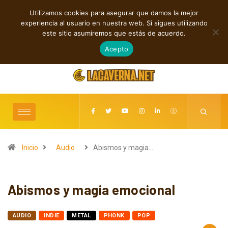
Utilizamos cookies para asegurar que damos la mejor
TENDENCIAS
experiencia al usuario en nuestra web. Si sigues utilizando
Rock, folk e indie: cuatro estrenos independientes por descubrir
este sitio asumiremos que estás de acuerdo.
agosto 7, 2026
Acepto
Inicio
Audio
Abismos y magia…
Abismos y magia emocional
AUDIO
INDIE
METAL
PHONK
POP