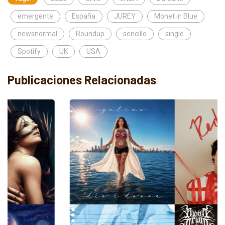
emergente
España
JUREY
Monet in Blue
newsnormal
Roundup
sencillo
single
Spotify
UK
USA
Publicaciones Relacionadas