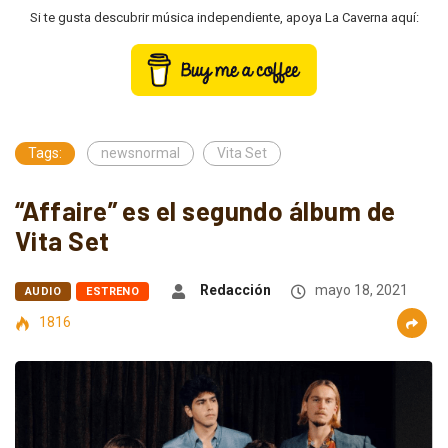
Si te gusta descubrir música independiente, apoya La Caverna aquí:
Tags:
newsnormal
Vita Set
“Affaire” es el segundo álbum de
Vita Set
Redacción
mayo 18, 2021
AUDIO
ESTRENO
1816