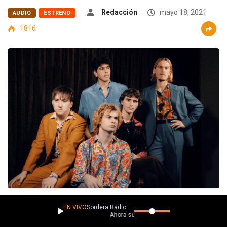
Redacción
mayo 18, 2021
AUDIO
ESTRENO
1816
EN VIVO
Sordera Radio
Compuesto por siete canciones, esta nueva entrega de la banda
Ahora suena
argentina propone un recorrido intenso y fugaz, a través de