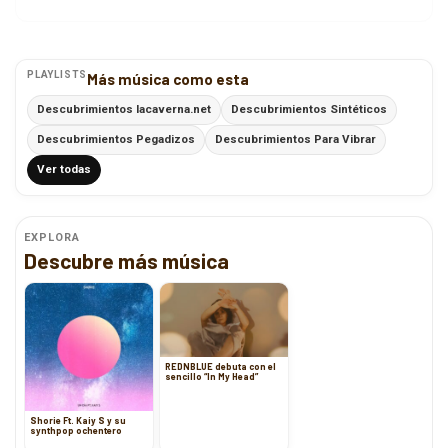
PLAYLISTS
Más música como esta
Descubrimientos lacaverna.net
Descubrimientos Sintéticos
Descubrimientos Pegadizos
Descubrimientos Para Vibrar
Ver todas
EXPLORA
Descubre más música
REDNBLUE debuta con el
sencillo “In My Head”
Shorie Ft. Kaiy S y su
synthpop ochentero