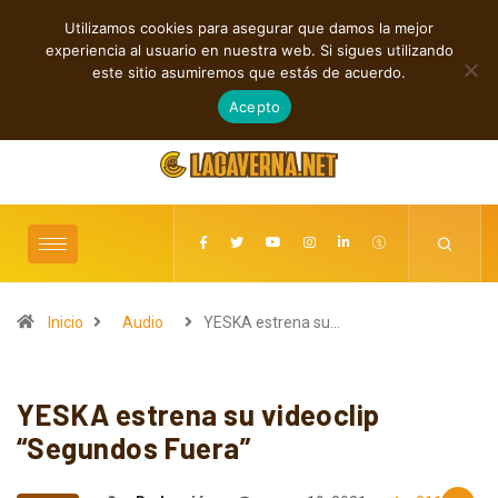
Utilizamos cookies para asegurar que damos la mejor
TENDENCIAS
experiencia al usuario en nuestra web. Si sigues utilizando
Cuatro lanzamientos independientes entre introspección y fuerza
este sitio asumiremos que estás de acuerdo.
agosto 6, 2026
Acepto
Inicio
Audio
YESKA estrena su…
YESKA estrena su videoclip
“Segundos Fuera”