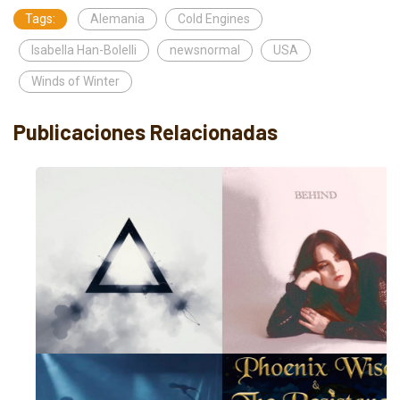
Tags:
Alemania
Cold Engines
Isabella Han-Bolelli
newsnormal
USA
Winds of Winter
Publicaciones Relacionadas