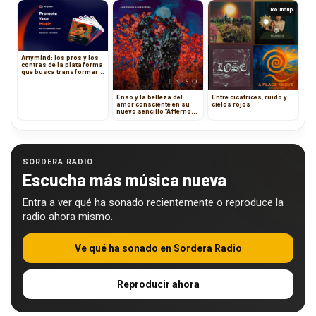
Roundup
Artymind: los pros y los
contras de la plataforma
que busca transformar
la promoción musical
Enso y la belleza del
Entre cicatrices, ruido y
amor consciente en su
cielos rojos
nuevo sencillo “Afternoon
is for Lovers”
SORDERA RADIO
Escucha más música nueva
Entra a ver qué ha sonado recientemente o reproduce la
radio ahora mismo.
Ve qué ha sonado en Sordera Radio
Reproducir ahora