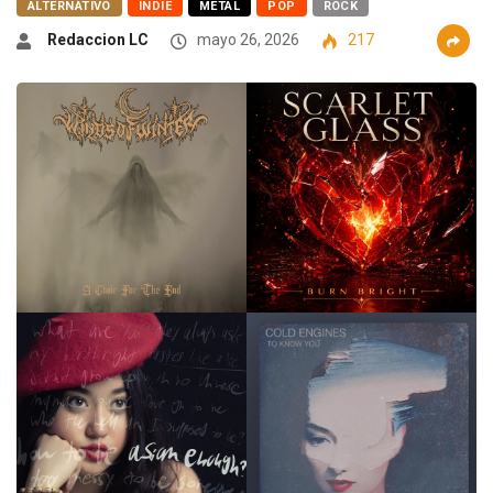
ALTERNATIVO
INDIE
METAL
POP
ROCK
Redaccion LC
mayo 26, 2026
217