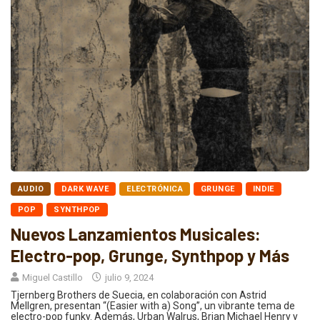
AUDIO
DARK WAVE
ELECTRÓNICA
GRUNGE
INDIE
POP
SYNTHPOP
Nuevos Lanzamientos Musicales:
Electro-pop, Grunge, Synthpop y Más
Miguel Castillo
julio 9, 2024
Tjernberg Brothers de Suecia, en colaboración con Astrid
Mellgren, presentan “(Easier with a) Song”, un vibrante tema de
electro-pop funky. Además, Urban Walrus, Brian Michael Henry y