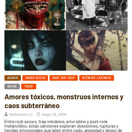
AUDIO
HARD ROCK
RAP HIP HOP
RITMOS LATINOS
ROCK
TRAP
Amores tóxicos, monstruos internos y
caos subterráneo
Redaccion LC
mayo 23, 2026
Entre rock oscuro, trap volcánico, emo latino y post-rock
melancólico, estas canciones exploran obsesiones, rupturas y
heridas emocionales que laten entre ruido, ansiedad y deseo de