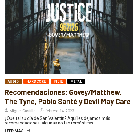
AUDIO
HARDCORE
INDIE
METAL
Recomendaciones: Govey/Matthew,
The Tyne, Pablo Santé y Devil May Care
Miguel Castillo
febrero 14, 2023
¿Qué tal su día de San Valentín? Aquí les dejamos más
recomendaciones, algunas no tan románticas.
LEER MÁS