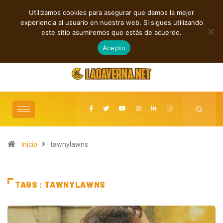
Utilizamos cookies para asegurar que damos la mejor
TENDENCIAS
experiencia al usuario en nuestra web. Si sigues utilizando
Nueva música independiente: electrónica, post rock y punk
Rock, folk e ind
este sitio asumiremos que estás de acuerdo.
agosto 7, 2026
Acepto
Inicio
tawnylawns
TAGS : TAWNYLAWNS