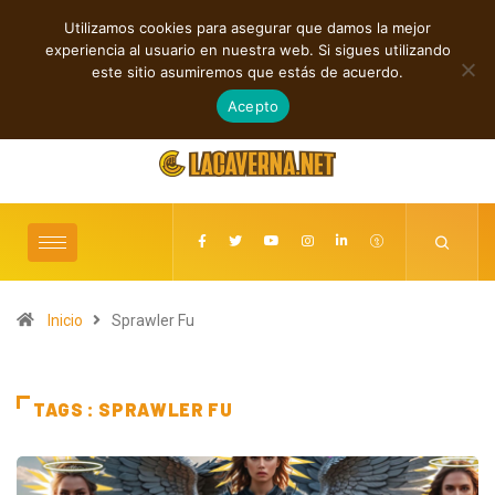
Utilizamos cookies para asegurar que damos la mejor
TENDENCIAS
experiencia al usuario en nuestra web. Si sigues utilizando
GUMR conecta techno analógico y deep tech en Acid Freq
Shaven
este sitio asumiremos que estás de acuerdo.
agosto 8, 2026
Acepto
Inicio
Sprawler Fu
TAGS : SPRAWLER FU