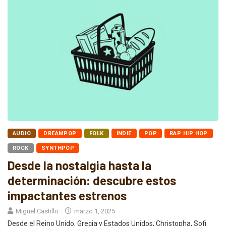
AUDIO
DREAMPOP
FOLK
INDIE
POP
RAP HIP HOP
ROCK
SYNTHPOP
Desde la nostalgia hasta la
determinación: descubre estos
impactantes estrenos
Miguel Castillo
marzo 1, 2025
Desde el Reino Unido, Grecia y Estados Unidos, Christopha, Sofi