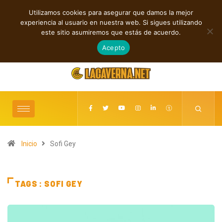
Utilizamos cookies para asegurar que damos la mejor
TENDENCIAS
experiencia al usuario en nuestra web. Si sigues utilizando
Indie rock, folk y electrónica: estrenos independientes destacados
este sitio asumiremos que estás de acuerdo.
agosto 6, 2026
Acepto
Inicio
Sofi Gey
TAGS : SOFI GEY