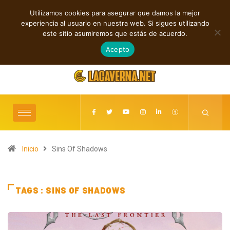
Utilizamos cookies para asegurar que damos la mejor
TENDENCIAS
experiencia al usuario en nuestra web. Si sigues utilizando
que dejan huella en la escena independiente
Vincent Projects: La fusión 
este sitio asumiremos que estás de acuerdo.
agosto 5, 2026
Acepto
Inicio
Sins Of Shadows
TAGS : SINS OF SHADOWS