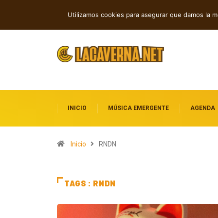
Andyvince reflexiona sobre el perdó
TENDENCIAS
Utilizamos cookies para asegurar que damos la me
INICIO
MÚSICA EMERGENTE
AGENDA
Inicio
RNDN
TAGS : RNDN