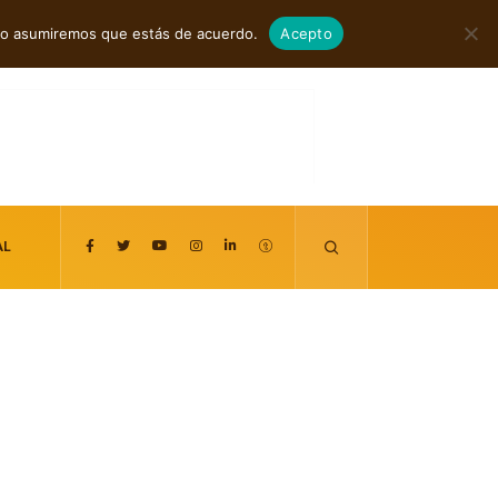
n español
agosto 5, 2026
itio asumiremos que estás de acuerdo.
Acepto
AL