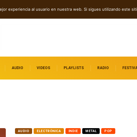
n en “WE MUST LEARN TO FORGIVE”
M3TIN presenta “Nuestra Historia Acabó” e
jor experiencia al usuario en nuestra web. Si sigues utilizando este s
AUDIO
VIDEOS
PLAYLISTS
RADIO
FESTIV
AUDIO
ELECTRÓNICA
INDIE
METAL
POP