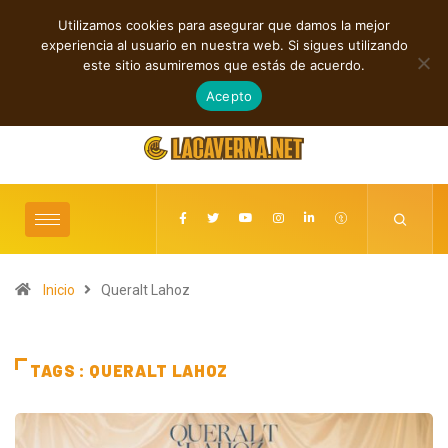
Utilizamos cookies para asegurar que damos la mejor
TENDENCIAS
experiencia al usuario en nuestra web. Si sigues utilizando
 sobre el perdón en “WE MUST LEARN TO FORGIVE”
M3TIN presenta “
este sitio asumiremos que estás de acuerdo.
agosto 6, 2026
Acepto
Inicio
Queralt Lahoz
TAGS : QUERALT LAHOZ