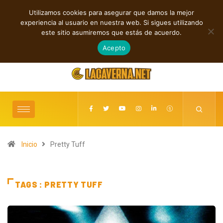
Utilizamos cookies para asegurar que damos la mejor
TENDENCIAS
experiencia al usuario en nuestra web. Si sigues utilizando
Rupturas, deseo, ciclos y conexiones digitales
Baldy Crawler c
este sitio asumiremos que estás de acuerdo.
agosto 9, 2026
Acepto
Inicio
Pretty Tuff
TAGS : PRETTY TUFF