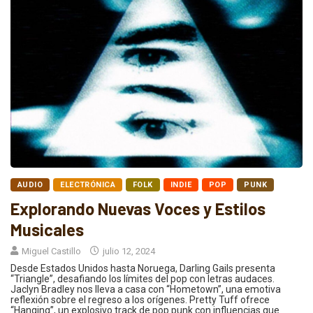
AUDIO
ELECTRÓNICA
FOLK
INDIE
POP
PUNK
Explorando Nuevas Voces y Estilos
Musicales
Miguel Castillo
julio 12, 2024
Desde Estados Unidos hasta Noruega, Darling Gails presenta
“Triangle”, desafiando los límites del pop con letras audaces.
Jaclyn Bradley nos lleva a casa con “Hometown”, una emotiva
reflexión sobre el regreso a los orígenes. Pretty Tuff ofrece
“Hanging”, un explosivo track de pop punk con influencias que